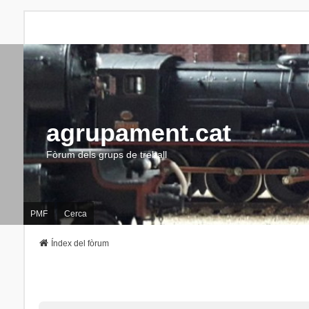
agrupament.cat
Fòrum dels grups de treball
PMF
Cerca
Índex del fòrum