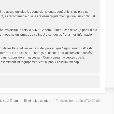
i no accepteu totes les condicions legals següents, si us plau no
nt, és recomanable que les reviseu regularment ja que l’ús continuat
rums distribuït sota la “
GNU General Public License v2
” (a partir d’ara
permet o no en termes de cotingut o conducta. Per a més informació
l de les lleis del vostre país, del país en què “agrupament.cat” està
ernet si fos necessari. L’adreça IP de totes les vostres entrades és
a quan ho considerem necessari. Com a usuari accepteu que la
onsentiment, ni “agrupament.cat” ni phpBB assumiran cap
dex del fòrum
Elimina les galetes
Totes les hores són
UTC+02:00