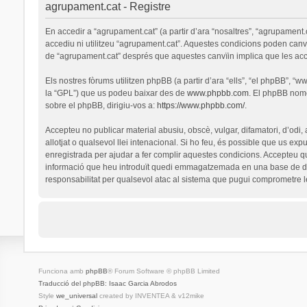
agrupament.cat - Registre
En accedir a “agrupament.cat” (a partir d’ara “nosaltres”, “agrupament.
accediu ni utilitzeu “agrupament.cat”. Aquestes condicions poden canv
de “agrupament.cat” després que aquestes canvïin implica que les ac
Els nostres fòrums utilitzen phpBB (a partir d’ara “ells”, “el phpBB”, 
la “GPL”) que us podeu baixar des de
www.phpbb.com
. El phpBB nomé
sobre el phpBB, dirigiu-vos a:
https://www.phpbb.com/
.
Accepteu no publicar material abusiu, obscè, vulgar, difamatori, d’odi,
allotjat o qualsevol llei intenacional. Si ho feu, és possible que us ex
enregistrada per ajudar a fer complir aquestes condicions. Accepteu q
informació que heu introduït quedi emmagatzemada en una base de dad
responsabilitat per qualsevol atac al sistema que pugui comprometre 
Funciona amb
phpBB
® Forum Software © phpBB Limited
Traducció del phpBB: Isaac Garcia Abrodos
Style
we_universal
created by INVENTEA & v12mike