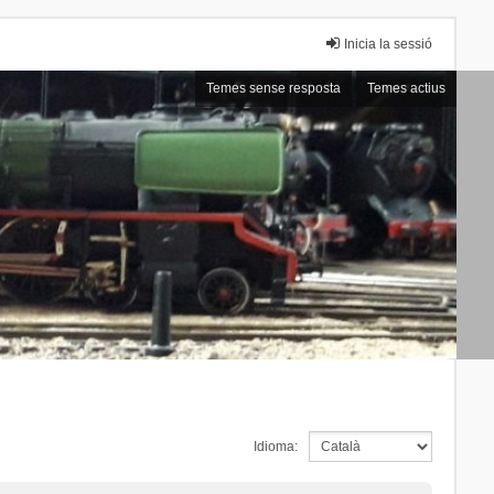
Inicia la sessió
Temes sense resposta
Temes actius
Idioma: