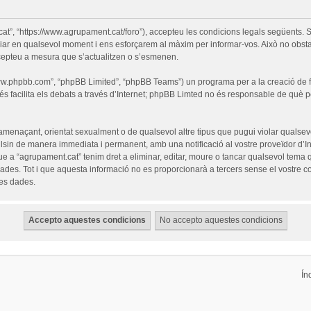
cat”, “https://www.agrupament.cat/foro”), accepteu les condicions legals següents. S
iar en qualsevol moment i ens esforçarem al màxim per informar-vos. Això no obsta
cepteu a mesura que s’actualitzen o s’esmenen.
“www.phpbb.com”, “phpBB Limited”, “phpBB Teams”) un programa per a la creació de fò
s facilita els debats a través d’Internet; phpBB Limted no és responsable de què 
 amenaçant, orientat sexualment o de qualsevol altre tipus que pugui violar qualsevo
pulsin de manera immediata i permanent, amb una notificació al vostre proveïdor d’Int
ue a “agrupament.cat” tenim dret a eliminar, editar, moure o tancar qualsevol tem
es. Tot i que aquesta informació no es proporcionarà a tercers sense el vostre c
les dades.
Ín