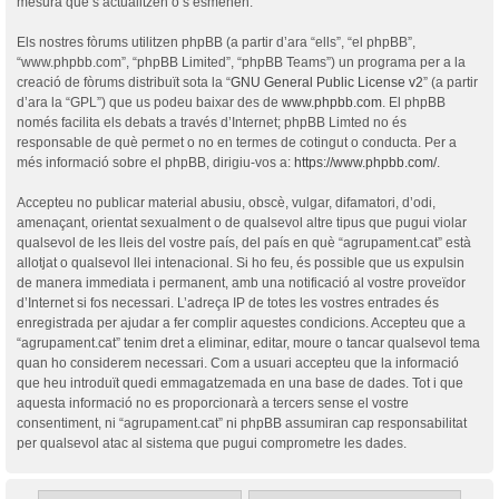
mesura que s’actualitzen o s’esmenen.
Els nostres fòrums utilitzen phpBB (a partir d’ara “ells”, “el phpBB”,
“www.phpbb.com”, “phpBB Limited”, “phpBB Teams”) un programa per a la
creació de fòrums distribuït sota la “
GNU General Public License v2
” (a partir
d’ara la “GPL”) que us podeu baixar des de
www.phpbb.com
. El phpBB
només facilita els debats a través d’Internet; phpBB Limted no és
responsable de què permet o no en termes de cotingut o conducta. Per a
més informació sobre el phpBB, dirigiu-vos a:
https://www.phpbb.com/
.
Accepteu no publicar material abusiu, obscè, vulgar, difamatori, d’odi,
amenaçant, orientat sexualment o de qualsevol altre tipus que pugui violar
qualsevol de les lleis del vostre país, del país en què “agrupament.cat” està
allotjat o qualsevol llei intenacional. Si ho feu, és possible que us expulsin
de manera immediata i permanent, amb una notificació al vostre proveïdor
d’Internet si fos necessari. L’adreça IP de totes les vostres entrades és
enregistrada per ajudar a fer complir aquestes condicions. Accepteu que a
“agrupament.cat” tenim dret a eliminar, editar, moure o tancar qualsevol tema
quan ho considerem necessari. Com a usuari accepteu que la informació
que heu introduït quedi emmagatzemada en una base de dades. Tot i que
aquesta informació no es proporcionarà a tercers sense el vostre
consentiment, ni “agrupament.cat” ni phpBB assumiran cap responsabilitat
per qualsevol atac al sistema que pugui comprometre les dades.