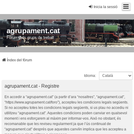
Inicia la sessió
agrupament.cat
Fòrum dels grups de treball
Índex del fòrum
Idioma:
agrupament.cat - Registre
En accedir a “agrupament.cat” (a partir d’ara “nosaltres”, “agrupament.cat”,
“https://www.agrupament.cat/foro”), accepteu les condicions legals següents.
Si no accepteu totes les condicions legals següents, si us plau no accediu ni
utilitzeu “agrupament.cat”. Aquestes condicions poden canviar en qualsevol
moment i ens esforçarem al màxim per informar-vos. Això no obstant, és
recomanable que les reviseu regularment ja que l’ús continuat de
“agrupament.cat” després que aquestes canvïin implica que les accepteu a