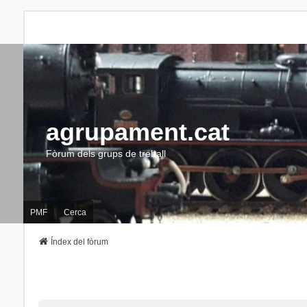
agrupament.cat
Fòrum dels grups de treball
PMF
Cerca
Índex del fòrum