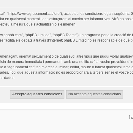
cat”, “https://www.agrupament.cat/foro”), accepteu les condicions legals següents. S
iar en qualsevol moment i ens esforçarem al màxim per informar-vos. Això no obsta
cepteu a mesura que s’actualitzen o s’esmenen.
“www.phpbb.com”, “phpBB Limited”, “phpBB Teams”) un programa per a la creació de fò
s facilita els debats a través d’Internet; phpBB Limted no és responsable de què 
 amenaçant, orientat sexualment o de qualsevol altre tipus que pugui violar qualsevo
pulsin de manera immediata i permanent, amb una notificació al vostre proveïdor d’Int
ue a “agrupament.cat” tenim dret a eliminar, editar, moure o tancar qualsevol tem
es. Tot i que aquesta informació no es proporcionarà a tercers sense el vostre c
les dades.
Ín