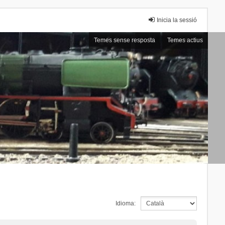
Inicia la sessió
Temes sense resposta
Temes actius
Idioma: