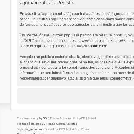
agrupament.cat - Registre
En accedir a “agrupament.cat” (a partir d’ara “nosaltres”, “agrupament.
accediu ni utilitzeu “agrupament.cat”. Aquestes condicions poden canv
de “agrupament.cat” després que aquestes canvïin implica que les ac
Els nostres fòrums utilitzen phpBB (a partir d’ara “ells”, “el phpBB”, 
la “GPL”) que us podeu baixar des de
www.phpbb.com
. El phpBB nomé
sobre el phpBB, dirigiu-vos a:
https://www.phpbb.com/
.
Accepteu no publicar material abusiu, obscè, vulgar, difamatori, d’odi,
allotjat o qualsevol llei intenacional. Si ho feu, és possible que us ex
enregistrada per ajudar a fer complir aquestes condicions. Accepteu q
informació que heu introduït quedi emmagatzemada en una base de dad
responsabilitat per qualsevol atac al sistema que pugui comprometre 
Funciona amb
phpBB
® Forum Software © phpBB Limited
Traducció del phpBB: Isaac Garcia Abrodos
Style
we_universal
created by INVENTEA & v12mike