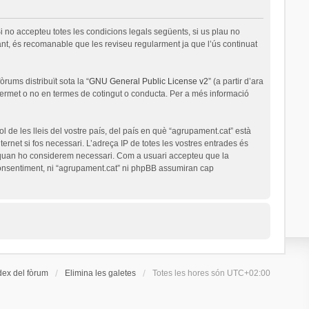
i no accepteu totes les condicions legals següents, si us plau no
nt, és recomanable que les reviseu regularment ja que l’ús continuat
rums distribuït sota la “
GNU General Public License v2
” (a partir d’ara
permet o no en termes de cotingut o conducta. Per a més informació
l de les lleis del vostre país, del país en què “agrupament.cat” està
ernet si fos necessari. L’adreça IP de totes les vostres entrades és
a quan ho considerem necessari. Com a usuari accepteu que la
onsentiment, ni “agrupament.cat” ni phpBB assumiran cap
dex del fòrum
Elimina les galetes
Totes les hores són
UTC+02:00