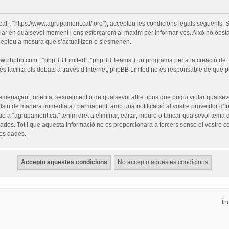
cat”, “https://www.agrupament.cat/foro”), accepteu les condicions legals següents. S
iar en qualsevol moment i ens esforçarem al màxim per informar-vos. Això no obsta
cepteu a mesura que s’actualitzen o s’esmenen.
“www.phpbb.com”, “phpBB Limited”, “phpBB Teams”) un programa per a la creació de fò
s facilita els debats a través d’Internet; phpBB Limted no és responsable de què 
 amenaçant, orientat sexualment o de qualsevol altre tipus que pugui violar qualsevo
pulsin de manera immediata i permanent, amb una notificació al vostre proveïdor d’Int
ue a “agrupament.cat” tenim dret a eliminar, editar, moure o tancar qualsevol tem
es. Tot i que aquesta informació no es proporcionarà a tercers sense el vostre c
les dades.
Ín