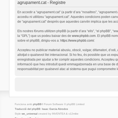
agrupament.cat - Registre
En accedir a “agrupament.cat” (a partir d’ara “nosaltres”, “agrupament.
accediu ni utilitzeu “agrupament.cat”. Aquestes condicions poden canv
de “agrupament.cat” després que aquestes canvïin implica que les ac
Els nostres fòrums utilitzen phpBB (a partir d’ara “ells”, “el phpBB”, 
la “GPL”) que us podeu baixar des de
www.phpbb.com
. El phpBB nomé
sobre el phpBB, dirigiu-vos a:
https://www.phpbb.com/
.
Accepteu no publicar material abusiu, obscè, vulgar, difamatori, d’odi,
allotjat o qualsevol llei intenacional. Si ho feu, és possible que us ex
enregistrada per ajudar a fer complir aquestes condicions. Accepteu q
informació que heu introduït quedi emmagatzemada en una base de dad
responsabilitat per qualsevol atac al sistema que pugui comprometre 
Funciona amb
phpBB
® Forum Software © phpBB Limited
Traducció del phpBB: Isaac Garcia Abrodos
Style
we_universal
created by INVENTEA & v12mike