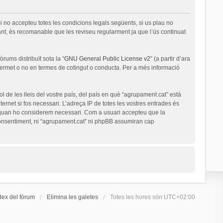
i no accepteu totes les condicions legals següents, si us plau no
nt, és recomanable que les reviseu regularment ja que l’ús continuat
rums distribuït sota la “
GNU General Public License v2
” (a partir d’ara
permet o no en termes de cotingut o conducta. Per a més informació
l de les lleis del vostre país, del país en què “agrupament.cat” està
ernet si fos necessari. L’adreça IP de totes les vostres entrades és
a quan ho considerem necessari. Com a usuari accepteu que la
onsentiment, ni “agrupament.cat” ni phpBB assumiran cap
dex del fòrum
Elimina les galetes
Totes les hores són
UTC+02:00