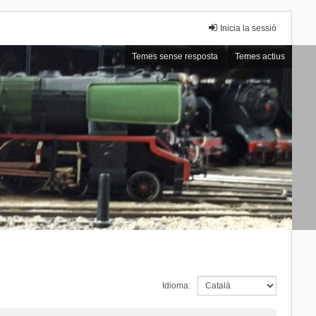
Inicia la sessió
Temes sense resposta
Temes actius
Idioma: