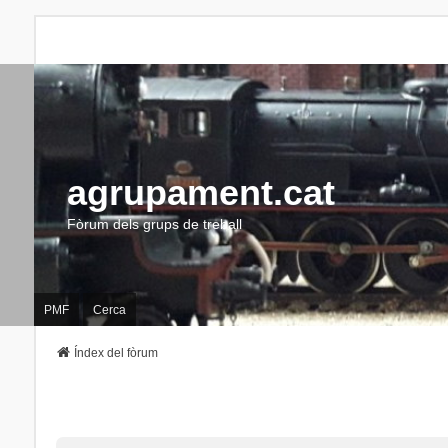
agrupament.cat
Fòrum dels grups de treball
PMF
Cerca
Índex del fòrum