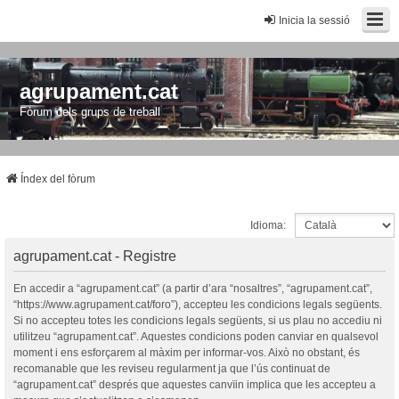
Inicia la sessió
agrupament.cat
Fòrum dels grups de treball
Índex del fòrum
Idioma:
agrupament.cat - Registre
En accedir a “agrupament.cat” (a partir d’ara “nosaltres”, “agrupament.cat”,
“https://www.agrupament.cat/foro”), accepteu les condicions legals següents.
Si no accepteu totes les condicions legals següents, si us plau no accediu ni
utilitzeu “agrupament.cat”. Aquestes condicions poden canviar en qualsevol
moment i ens esforçarem al màxim per informar-vos. Això no obstant, és
recomanable que les reviseu regularment ja que l’ús continuat de
“agrupament.cat” després que aquestes canvïin implica que les accepteu a