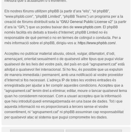
mesura que s’actualitzen o s’esmenen.
Els nostres fòrums utilitzen phpBB (a partir d’ara “ells”, “el phpBB”,
“www.phpbb.com”, “phpBB Limited”, “phpBB Teams”) un programa per a la
creació de fòrums distribuït sota la “
GNU General Public License v2
” (a partir
d’ara la “GPL”) que us podeu baixar des de
www.phpbb.com
. El phpBB
només facilita els debats a través d’Internet; phpBB Limted no és
responsable de què permet o no en termes de cotingut o conducta. Per a
més informació sobre el phpBB, dirigiu-vos a:
https://www.phpbb.com/
.
Accepteu no publicar material abusiu, obscè, vulgar, difamatori, d’odi,
amenaçant, orientat sexualment o de qualsevol altre tipus que pugui violar
qualsevol de les lleis del vostre país, del país en què “agrupament.cat” està
allotjat o qualsevol llei intenacional. Si ho feu, és possible que us expulsin
de manera immediata i permanent, amb una notificació al vostre proveïdor
d’Internet si fos necessari. L’adreça IP de totes les vostres entrades és
enregistrada per ajudar a fer complir aquestes condicions. Accepteu que a
“agrupament.cat” tenim dret a eliminar, editar, moure o tancar qualsevol tema
quan ho considerem necessari. Com a usuari accepteu que la informació
que heu introduït quedi emmagatzemada en una base de dades. Tot i que
aquesta informació no es proporcionarà a tercers sense el vostre
consentiment, ni “agrupament.cat” ni phpBB assumiran cap responsabilitat
per qualsevol atac al sistema que pugui comprometre les dades.