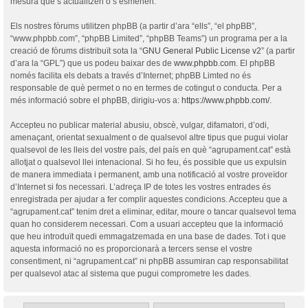
mesura que s’actualitzen o s’esmenen.
Els nostres fòrums utilitzen phpBB (a partir d’ara “ells”, “el phpBB”,
“www.phpbb.com”, “phpBB Limited”, “phpBB Teams”) un programa per a la
creació de fòrums distribuït sota la “
GNU General Public License v2
” (a partir
d’ara la “GPL”) que us podeu baixar des de
www.phpbb.com
. El phpBB
només facilita els debats a través d’Internet; phpBB Limted no és
responsable de què permet o no en termes de cotingut o conducta. Per a
més informació sobre el phpBB, dirigiu-vos a:
https://www.phpbb.com/
.
Accepteu no publicar material abusiu, obscè, vulgar, difamatori, d’odi,
amenaçant, orientat sexualment o de qualsevol altre tipus que pugui violar
qualsevol de les lleis del vostre país, del país en què “agrupament.cat” està
allotjat o qualsevol llei intenacional. Si ho feu, és possible que us expulsin
de manera immediata i permanent, amb una notificació al vostre proveïdor
d’Internet si fos necessari. L’adreça IP de totes les vostres entrades és
enregistrada per ajudar a fer complir aquestes condicions. Accepteu que a
“agrupament.cat” tenim dret a eliminar, editar, moure o tancar qualsevol tema
quan ho considerem necessari. Com a usuari accepteu que la informació
que heu introduït quedi emmagatzemada en una base de dades. Tot i que
aquesta informació no es proporcionarà a tercers sense el vostre
consentiment, ni “agrupament.cat” ni phpBB assumiran cap responsabilitat
per qualsevol atac al sistema que pugui comprometre les dades.