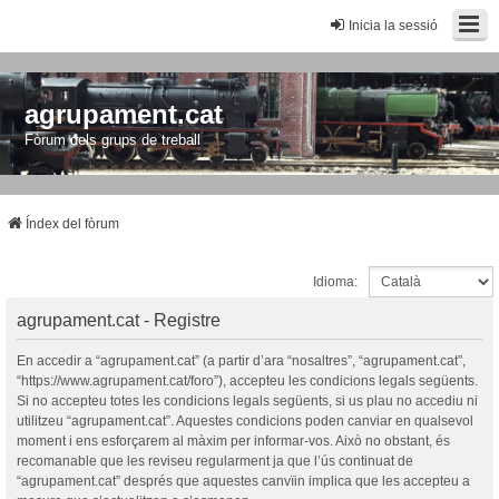
Inicia la sessió
agrupament.cat
Fòrum dels grups de treball
Índex del fòrum
Idioma:
agrupament.cat - Registre
En accedir a “agrupament.cat” (a partir d’ara “nosaltres”, “agrupament.cat”,
“https://www.agrupament.cat/foro”), accepteu les condicions legals següents.
Si no accepteu totes les condicions legals següents, si us plau no accediu ni
utilitzeu “agrupament.cat”. Aquestes condicions poden canviar en qualsevol
moment i ens esforçarem al màxim per informar-vos. Això no obstant, és
recomanable que les reviseu regularment ja que l’ús continuat de
“agrupament.cat” després que aquestes canvïin implica que les accepteu a