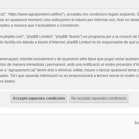
cat”, “https://www.agrupament.cat/foro”), accepteu les condicions legals següents. S
iar en qualsevol moment i ens esforçarem al màxim per informar-vos. Això no obsta
cepteu a mesura que s’actualitzen o s’esmenen.
“www.phpbb.com”, “phpBB Limited”, “phpBB Teams”) un programa per a la creació de fò
s facilita els debats a través d’Internet; phpBB Limted no és responsable de què 
 amenaçant, orientat sexualment o de qualsevol altre tipus que pugui violar qualsevo
pulsin de manera immediata i permanent, amb una notificació al vostre proveïdor d’Int
ue a “agrupament.cat” tenim dret a eliminar, editar, moure o tancar qualsevol tem
es. Tot i que aquesta informació no es proporcionarà a tercers sense el vostre c
les dades.
Ín