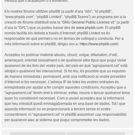
mesura que s’actualitzen o s’esmenen.
Els nostres fòrums utilitzen phpBB (a partir d’ara “ells”, “el phpBB”,
“www.phpbb.com”, “phpBB Limited”, “phpBB Teams”) un programa per a la
creació de fòrums distribuït sota la “
GNU General Public License v2
” (a partir
d’ara la “GPL”) que us podeu baixar des de
www.phpbb.com
. El phpBB
només facilita els debats a través d’Internet; phpBB Limted no és
responsable de què permet o no en termes de cotingut o conducta. Per a
més informació sobre el phpBB, dirigiu-vos a:
https://www.phpbb.com/
.
Accepteu no publicar material abusiu, obscè, vulgar, difamatori, d’odi,
amenaçant, orientat sexualment o de qualsevol altre tipus que pugui violar
qualsevol de les lleis del vostre país, del país en què “agrupament.cat” està
allotjat o qualsevol llei intenacional. Si ho feu, és possible que us expulsin
de manera immediata i permanent, amb una notificació al vostre proveïdor
d’Internet si fos necessari. L’adreça IP de totes les vostres entrades és
enregistrada per ajudar a fer complir aquestes condicions. Accepteu que a
“agrupament.cat” tenim dret a eliminar, editar, moure o tancar qualsevol tema
quan ho considerem necessari. Com a usuari accepteu que la informació
que heu introduït quedi emmagatzemada en una base de dades. Tot i que
aquesta informació no es proporcionarà a tercers sense el vostre
consentiment, ni “agrupament.cat” ni phpBB assumiran cap responsabilitat
per qualsevol atac al sistema que pugui comprometre les dades.