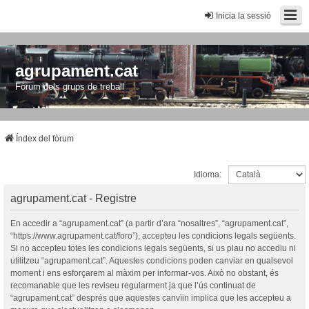
Inicia la sessió
agrupament.cat
Fòrum dels grups de treball
Índex del fòrum
Idioma:
agrupament.cat - Registre
En accedir a “agrupament.cat” (a partir d’ara “nosaltres”, “agrupament.cat”,
“https://www.agrupament.cat/foro”), accepteu les condicions legals següents.
Si no accepteu totes les condicions legals següents, si us plau no accediu ni
utilitzeu “agrupament.cat”. Aquestes condicions poden canviar en qualsevol
moment i ens esforçarem al màxim per informar-vos. Això no obstant, és
recomanable que les reviseu regularment ja que l’ús continuat de
“agrupament.cat” després que aquestes canvïin implica que les accepteu a