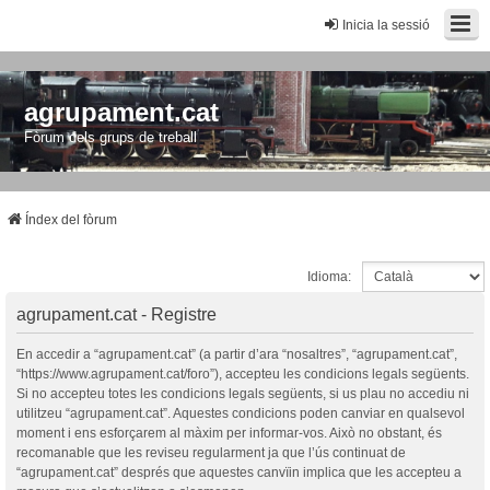
Inicia la sessió
agrupament.cat
Fòrum dels grups de treball
Índex del fòrum
Idioma:
agrupament.cat - Registre
En accedir a “agrupament.cat” (a partir d’ara “nosaltres”, “agrupament.cat”,
“https://www.agrupament.cat/foro”), accepteu les condicions legals següents.
Si no accepteu totes les condicions legals següents, si us plau no accediu ni
utilitzeu “agrupament.cat”. Aquestes condicions poden canviar en qualsevol
moment i ens esforçarem al màxim per informar-vos. Això no obstant, és
recomanable que les reviseu regularment ja que l’ús continuat de
“agrupament.cat” després que aquestes canvïin implica que les accepteu a