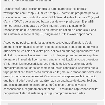
mesura que s’actualitzen o s’esmenen.
Els nostres fòrums utilitzen phpBB (a partir d’ara “ells”, “el phpBB”,
“www.phpbb.com”, “phpBB Limited”, “phpBB Teams”) un programa per a la
creació de fòrums distribuït sota la “
GNU General Public License v2
” (a partir
d’ara la “GPL”) que us podeu baixar des de
www.phpbb.com
. El phpBB
només facilita els debats a través d’Internet; phpBB Limted no és
responsable de què permet o no en termes de cotingut o conducta. Per a
més informació sobre el phpBB, dirigiu-vos a:
https://www.phpbb.com/
.
Accepteu no publicar material abusiu, obscè, vulgar, difamatori, d’odi,
amenaçant, orientat sexualment o de qualsevol altre tipus que pugui violar
qualsevol de les lleis del vostre país, del país en què “agrupament.cat” està
allotjat o qualsevol llei intenacional. Si ho feu, és possible que us expulsin
de manera immediata i permanent, amb una notificació al vostre proveïdor
d’Internet si fos necessari. L’adreça IP de totes les vostres entrades és
enregistrada per ajudar a fer complir aquestes condicions. Accepteu que a
“agrupament.cat” tenim dret a eliminar, editar, moure o tancar qualsevol tema
quan ho considerem necessari. Com a usuari accepteu que la informació
que heu introduït quedi emmagatzemada en una base de dades. Tot i que
aquesta informació no es proporcionarà a tercers sense el vostre
consentiment, ni “agrupament.cat” ni phpBB assumiran cap responsabilitat
per qualsevol atac al sistema que pugui comprometre les dades.