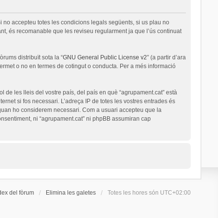
i no accepteu totes les condicions legals següents, si us plau no
nt, és recomanable que les reviseu regularment ja que l’ús continuat
rums distribuït sota la “
GNU General Public License v2
” (a partir d’ara
permet o no en termes de cotingut o conducta. Per a més informació
l de les lleis del vostre país, del país en què “agrupament.cat” està
ernet si fos necessari. L’adreça IP de totes les vostres entrades és
a quan ho considerem necessari. Com a usuari accepteu que la
onsentiment, ni “agrupament.cat” ni phpBB assumiran cap
dex del fòrum
Elimina les galetes
Totes les hores són
UTC+02:00