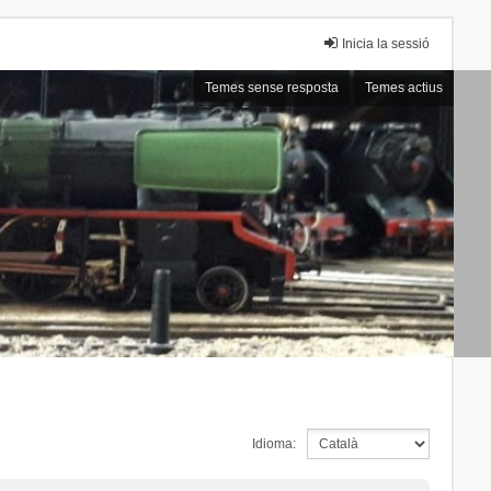
Inicia la sessió
Temes sense resposta
Temes actius
Idioma: