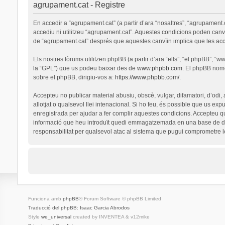
agrupament.cat - Registre
En accedir a “agrupament.cat” (a partir d’ara “nosaltres”, “agrupament.
accediu ni utilitzeu “agrupament.cat”. Aquestes condicions poden canv
de “agrupament.cat” després que aquestes canvïin implica que les ac
Els nostres fòrums utilitzen phpBB (a partir d’ara “ells”, “el phpBB”, 
la “GPL”) que us podeu baixar des de
www.phpbb.com
. El phpBB nomé
sobre el phpBB, dirigiu-vos a:
https://www.phpbb.com/
.
Accepteu no publicar material abusiu, obscè, vulgar, difamatori, d’odi,
allotjat o qualsevol llei intenacional. Si ho feu, és possible que us ex
enregistrada per ajudar a fer complir aquestes condicions. Accepteu q
informació que heu introduït quedi emmagatzemada en una base de dad
responsabilitat per qualsevol atac al sistema que pugui comprometre 
Funciona amb
phpBB
® Forum Software © phpBB Limited
Traducció del phpBB: Isaac Garcia Abrodos
Style
we_universal
created by INVENTEA & v12mike