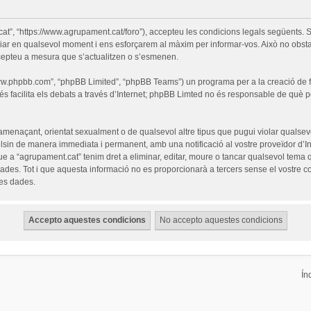
cat”, “https://www.agrupament.cat/foro”), accepteu les condicions legals següents. S
iar en qualsevol moment i ens esforçarem al màxim per informar-vos. Això no obsta
cepteu a mesura que s’actualitzen o s’esmenen.
“www.phpbb.com”, “phpBB Limited”, “phpBB Teams”) un programa per a la creació de fò
s facilita els debats a través d’Internet; phpBB Limted no és responsable de què 
 amenaçant, orientat sexualment o de qualsevol altre tipus que pugui violar qualsevo
pulsin de manera immediata i permanent, amb una notificació al vostre proveïdor d’Int
ue a “agrupament.cat” tenim dret a eliminar, editar, moure o tancar qualsevol tem
es. Tot i que aquesta informació no es proporcionarà a tercers sense el vostre c
les dades.
Ín