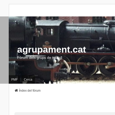
agrupament.cat
Fòrum dels grups de treball
PMF
Cerca
Índex del fòrum