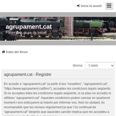
Inicia la sessió
agrupament.cat
Fòrum dels grups de treball
Índex del fòrum
Idioma:
agrupament.cat - Registre
En accedir a “agrupament.cat” (a partir d’ara “nosaltres”, “agrupament.cat”,
“https://www.agrupament.cat/foro”), accepteu les condicions legals següents.
Si no accepteu totes les condicions legals següents, si us plau no accediu ni
utilitzeu “agrupament.cat”. Aquestes condicions poden canviar en qualsevol
moment i ens esforçarem al màxim per informar-vos. Això no obstant, és
recomanable que les reviseu regularment ja que l’ús continuat de
“agrupament.cat” després que aquestes canvïin implica que les accepteu a