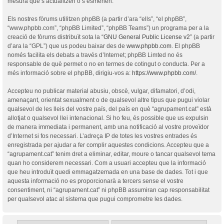
mesura que s’actualitzen o s’esmenen.
Els nostres fòrums utilitzen phpBB (a partir d’ara “ells”, “el phpBB”,
“www.phpbb.com”, “phpBB Limited”, “phpBB Teams”) un programa per a la
creació de fòrums distribuït sota la “
GNU General Public License v2
” (a partir
d’ara la “GPL”) que us podeu baixar des de
www.phpbb.com
. El phpBB
només facilita els debats a través d’Internet; phpBB Limted no és
responsable de què permet o no en termes de cotingut o conducta. Per a
més informació sobre el phpBB, dirigiu-vos a:
https://www.phpbb.com/
.
Accepteu no publicar material abusiu, obscè, vulgar, difamatori, d’odi,
amenaçant, orientat sexualment o de qualsevol altre tipus que pugui violar
qualsevol de les lleis del vostre país, del país en què “agrupament.cat” està
allotjat o qualsevol llei intenacional. Si ho feu, és possible que us expulsin
de manera immediata i permanent, amb una notificació al vostre proveïdor
d’Internet si fos necessari. L’adreça IP de totes les vostres entrades és
enregistrada per ajudar a fer complir aquestes condicions. Accepteu que a
“agrupament.cat” tenim dret a eliminar, editar, moure o tancar qualsevol tema
quan ho considerem necessari. Com a usuari accepteu que la informació
que heu introduït quedi emmagatzemada en una base de dades. Tot i que
aquesta informació no es proporcionarà a tercers sense el vostre
consentiment, ni “agrupament.cat” ni phpBB assumiran cap responsabilitat
per qualsevol atac al sistema que pugui comprometre les dades.