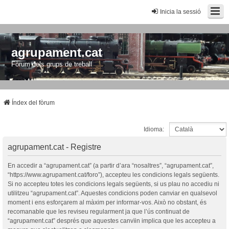
Inicia la sessió
agrupament.cat
Fòrum dels grups de treball
Índex del fòrum
Idioma:
agrupament.cat - Registre
En accedir a “agrupament.cat” (a partir d’ara “nosaltres”, “agrupament.cat”,
“https://www.agrupament.cat/foro”), accepteu les condicions legals següents.
Si no accepteu totes les condicions legals següents, si us plau no accediu ni
utilitzeu “agrupament.cat”. Aquestes condicions poden canviar en qualsevol
moment i ens esforçarem al màxim per informar-vos. Això no obstant, és
recomanable que les reviseu regularment ja que l’ús continuat de
“agrupament.cat” després que aquestes canvïin implica que les accepteu a