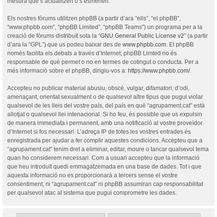
mesura que s’actualitzen o s’esmenen.
Els nostres fòrums utilitzen phpBB (a partir d’ara “ells”, “el phpBB”,
“www.phpbb.com”, “phpBB Limited”, “phpBB Teams”) un programa per a la
creació de fòrums distribuït sota la “
GNU General Public License v2
” (a partir
d’ara la “GPL”) que us podeu baixar des de
www.phpbb.com
. El phpBB
només facilita els debats a través d’Internet; phpBB Limted no és
responsable de què permet o no en termes de cotingut o conducta. Per a
més informació sobre el phpBB, dirigiu-vos a:
https://www.phpbb.com/
.
Accepteu no publicar material abusiu, obscè, vulgar, difamatori, d’odi,
amenaçant, orientat sexualment o de qualsevol altre tipus que pugui violar
qualsevol de les lleis del vostre país, del país en què “agrupament.cat” està
allotjat o qualsevol llei intenacional. Si ho feu, és possible que us expulsin
de manera immediata i permanent, amb una notificació al vostre proveïdor
d’Internet si fos necessari. L’adreça IP de totes les vostres entrades és
enregistrada per ajudar a fer complir aquestes condicions. Accepteu que a
“agrupament.cat” tenim dret a eliminar, editar, moure o tancar qualsevol tema
quan ho considerem necessari. Com a usuari accepteu que la informació
que heu introduït quedi emmagatzemada en una base de dades. Tot i que
aquesta informació no es proporcionarà a tercers sense el vostre
consentiment, ni “agrupament.cat” ni phpBB assumiran cap responsabilitat
per qualsevol atac al sistema que pugui comprometre les dades.