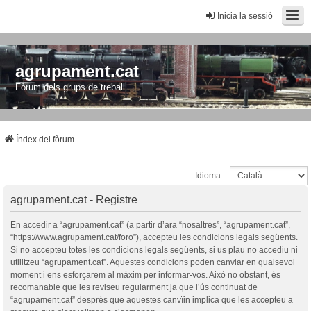
Inicia la sessió
agrupament.cat
Fòrum dels grups de treball
Índex del fòrum
Idioma:
agrupament.cat - Registre
En accedir a “agrupament.cat” (a partir d’ara “nosaltres”, “agrupament.cat”,
“https://www.agrupament.cat/foro”), accepteu les condicions legals següents.
Si no accepteu totes les condicions legals següents, si us plau no accediu ni
utilitzeu “agrupament.cat”. Aquestes condicions poden canviar en qualsevol
moment i ens esforçarem al màxim per informar-vos. Això no obstant, és
recomanable que les reviseu regularment ja que l’ús continuat de
“agrupament.cat” després que aquestes canvïin implica que les accepteu a