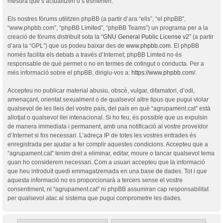
mesura que s’actualitzen o s’esmenen.
Els nostres fòrums utilitzen phpBB (a partir d’ara “ells”, “el phpBB”,
“www.phpbb.com”, “phpBB Limited”, “phpBB Teams”) un programa per a la
creació de fòrums distribuït sota la “
GNU General Public License v2
” (a partir
d’ara la “GPL”) que us podeu baixar des de
www.phpbb.com
. El phpBB
només facilita els debats a través d’Internet; phpBB Limted no és
responsable de què permet o no en termes de cotingut o conducta. Per a
més informació sobre el phpBB, dirigiu-vos a:
https://www.phpbb.com/
.
Accepteu no publicar material abusiu, obscè, vulgar, difamatori, d’odi,
amenaçant, orientat sexualment o de qualsevol altre tipus que pugui violar
qualsevol de les lleis del vostre país, del país en què “agrupament.cat” està
allotjat o qualsevol llei intenacional. Si ho feu, és possible que us expulsin
de manera immediata i permanent, amb una notificació al vostre proveïdor
d’Internet si fos necessari. L’adreça IP de totes les vostres entrades és
enregistrada per ajudar a fer complir aquestes condicions. Accepteu que a
“agrupament.cat” tenim dret a eliminar, editar, moure o tancar qualsevol tema
quan ho considerem necessari. Com a usuari accepteu que la informació
que heu introduït quedi emmagatzemada en una base de dades. Tot i que
aquesta informació no es proporcionarà a tercers sense el vostre
consentiment, ni “agrupament.cat” ni phpBB assumiran cap responsabilitat
per qualsevol atac al sistema que pugui comprometre les dades.