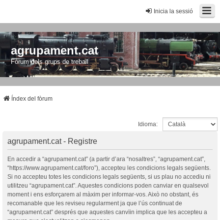
Inicia la sessió
agrupament.cat
Fòrum dels grups de treball
Índex del fòrum
Idioma:
agrupament.cat - Registre
En accedir a “agrupament.cat” (a partir d’ara “nosaltres”, “agrupament.cat”,
“https://www.agrupament.cat/foro”), accepteu les condicions legals següents.
Si no accepteu totes les condicions legals següents, si us plau no accediu ni
utilitzeu “agrupament.cat”. Aquestes condicions poden canviar en qualsevol
moment i ens esforçarem al màxim per informar-vos. Això no obstant, és
recomanable que les reviseu regularment ja que l’ús continuat de
“agrupament.cat” després que aquestes canvïin implica que les accepteu a