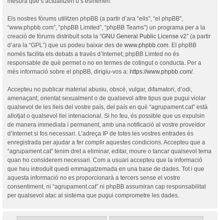
mesura que s’actualitzen o s’esmenen.
Els nostres fòrums utilitzen phpBB (a partir d’ara “ells”, “el phpBB”,
“www.phpbb.com”, “phpBB Limited”, “phpBB Teams”) un programa per a la
creació de fòrums distribuït sota la “
GNU General Public License v2
” (a partir
d’ara la “GPL”) que us podeu baixar des de
www.phpbb.com
. El phpBB
només facilita els debats a través d’Internet; phpBB Limted no és
responsable de què permet o no en termes de cotingut o conducta. Per a
més informació sobre el phpBB, dirigiu-vos a:
https://www.phpbb.com/
.
Accepteu no publicar material abusiu, obscè, vulgar, difamatori, d’odi,
amenaçant, orientat sexualment o de qualsevol altre tipus que pugui violar
qualsevol de les lleis del vostre país, del país en què “agrupament.cat” està
allotjat o qualsevol llei intenacional. Si ho feu, és possible que us expulsin
de manera immediata i permanent, amb una notificació al vostre proveïdor
d’Internet si fos necessari. L’adreça IP de totes les vostres entrades és
enregistrada per ajudar a fer complir aquestes condicions. Accepteu que a
“agrupament.cat” tenim dret a eliminar, editar, moure o tancar qualsevol tema
quan ho considerem necessari. Com a usuari accepteu que la informació
que heu introduït quedi emmagatzemada en una base de dades. Tot i que
aquesta informació no es proporcionarà a tercers sense el vostre
consentiment, ni “agrupament.cat” ni phpBB assumiran cap responsabilitat
per qualsevol atac al sistema que pugui comprometre les dades.