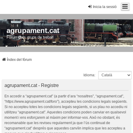
Inicia la sessió
agrupament.cat
Fòrum dels grups de treball
Índex del fòrum
Idioma:
agrupament.cat - Registre
En accedir a “agrupament.cat” (a partir d’ara “nosaltres”, “agrupament.cat”,
“https://www.agrupament.cat/foro”), accepteu les condicions legals següents.
Si no accepteu totes les condicions legals següents, si us plau no accediu ni
utilitzeu “agrupament.cat”. Aquestes condicions poden canviar en qualsevol
moment i ens esforçarem al màxim per informar-vos. Això no obstant, és
recomanable que les reviseu regularment ja que l’ús continuat de
“agrupament.cat” després que aquestes canvïin implica que les accepteu a