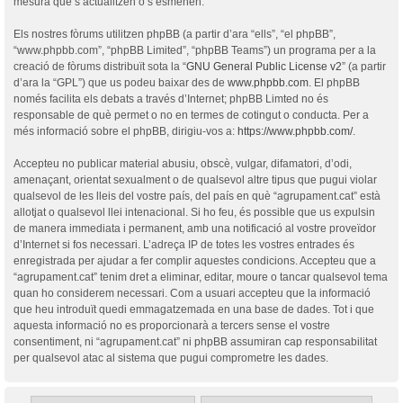
mesura que s’actualitzen o s’esmenen.
Els nostres fòrums utilitzen phpBB (a partir d’ara “ells”, “el phpBB”,
“www.phpbb.com”, “phpBB Limited”, “phpBB Teams”) un programa per a la
creació de fòrums distribuït sota la “
GNU General Public License v2
” (a partir
d’ara la “GPL”) que us podeu baixar des de
www.phpbb.com
. El phpBB
només facilita els debats a través d’Internet; phpBB Limted no és
responsable de què permet o no en termes de cotingut o conducta. Per a
més informació sobre el phpBB, dirigiu-vos a:
https://www.phpbb.com/
.
Accepteu no publicar material abusiu, obscè, vulgar, difamatori, d’odi,
amenaçant, orientat sexualment o de qualsevol altre tipus que pugui violar
qualsevol de les lleis del vostre país, del país en què “agrupament.cat” està
allotjat o qualsevol llei intenacional. Si ho feu, és possible que us expulsin
de manera immediata i permanent, amb una notificació al vostre proveïdor
d’Internet si fos necessari. L’adreça IP de totes les vostres entrades és
enregistrada per ajudar a fer complir aquestes condicions. Accepteu que a
“agrupament.cat” tenim dret a eliminar, editar, moure o tancar qualsevol tema
quan ho considerem necessari. Com a usuari accepteu que la informació
que heu introduït quedi emmagatzemada en una base de dades. Tot i que
aquesta informació no es proporcionarà a tercers sense el vostre
consentiment, ni “agrupament.cat” ni phpBB assumiran cap responsabilitat
per qualsevol atac al sistema que pugui comprometre les dades.