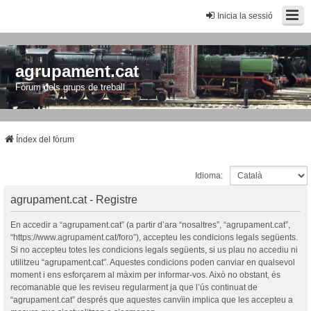
Inicia la sessió
agrupament.cat
Fòrum dels grups de treball
Índex del fòrum
Idioma:
agrupament.cat - Registre
En accedir a “agrupament.cat” (a partir d’ara “nosaltres”, “agrupament.cat”,
“https://www.agrupament.cat/foro”), accepteu les condicions legals següents.
Si no accepteu totes les condicions legals següents, si us plau no accediu ni
utilitzeu “agrupament.cat”. Aquestes condicions poden canviar en qualsevol
moment i ens esforçarem al màxim per informar-vos. Això no obstant, és
recomanable que les reviseu regularment ja que l’ús continuat de
“agrupament.cat” després que aquestes canvïin implica que les accepteu a