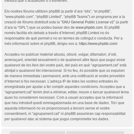
mesura que s’actualitzen o s’esmenen.
Els nostres fòrums utilitzen phpBB (a partir d’ara “ells”, “el phpBB”,
“www.phpbb.com”, “phpBB Limited”, “phpBB Teams”) un programa per a la
creació de fòrums distribuït sota la “
GNU General Public License v2
” (a partir
d’ara la “GPL”) que us podeu baixar des de
www.phpbb.com
. El phpBB
només facilita els debats a través d’Internet; phpBB Limted no és
responsable de què permet o no en termes de cotingut o conducta. Per a
més informació sobre el phpBB, dirigiu-vos a:
https://www.phpbb.com/
.
Accepteu no publicar material abusiu, obscè, vulgar, difamatori, d’odi,
amenaçant, orientat sexualment o de qualsevol altre tipus que pugui violar
qualsevol de les lleis del vostre país, del país en què “agrupament.cat” està
allotjat o qualsevol llei intenacional. Si ho feu, és possible que us expulsin
de manera immediata i permanent, amb una notificació al vostre proveïdor
d’Internet si fos necessari. L’adreça IP de totes les vostres entrades és
enregistrada per ajudar a fer complir aquestes condicions. Accepteu que a
“agrupament.cat” tenim dret a eliminar, editar, moure o tancar qualsevol tema
quan ho considerem necessari. Com a usuari accepteu que la informació
que heu introduït quedi emmagatzemada en una base de dades. Tot i que
aquesta informació no es proporcionarà a tercers sense el vostre
consentiment, ni “agrupament.cat” ni phpBB assumiran cap responsabilitat
per qualsevol atac al sistema que pugui comprometre les dades.