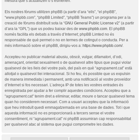
mesura que s’actualitzen o s’esmenen.
Els nostres fòrums utilitzen phpBB (a partir d’ara “ells”, “el phpBB”,
“www.phpbb.com”, “phpBB Limited”, “phpBB Teams”) un programa per a la
creació de fòrums distribuït sota la “
GNU General Public License v2
” (a partir
d’ara la “GPL”) que us podeu baixar des de
www.phpbb.com
. El phpBB
només facilita els debats a través d’Internet; phpBB Limted no és
responsable de què permet o no en termes de cotingut o conducta. Per a
més informació sobre el phpBB, dirigiu-vos a:
https://www.phpbb.com/
.
Accepteu no publicar material abusiu, obscè, vulgar, difamatori, d’odi,
amenaçant, orientat sexualment o de qualsevol altre tipus que pugui violar
qualsevol de les lleis del vostre país, del país en què “agrupament.cat” està
allotjat o qualsevol llei intenacional. Si ho feu, és possible que us expulsin
de manera immediata i permanent, amb una notificació al vostre proveïdor
d’Internet si fos necessari. L’adreça IP de totes les vostres entrades és
enregistrada per ajudar a fer complir aquestes condicions. Accepteu que a
“agrupament.cat” tenim dret a eliminar, editar, moure o tancar qualsevol tema
quan ho considerem necessari. Com a usuari accepteu que la informació
que heu introduït quedi emmagatzemada en una base de dades. Tot i que
aquesta informació no es proporcionarà a tercers sense el vostre
consentiment, ni “agrupament.cat” ni phpBB assumiran cap responsabilitat
per qualsevol atac al sistema que pugui comprometre les dades.