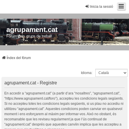
Inicia la sessió
agrupament.cat
Fòrum dels grups de treball
Índex del fòrum
Idioma:
agrupament.cat - Registre
En accedir a “agrupament.cat” (a partir d’ara “nosaltres”, “agrupament.cat”,
“https://www.agrupament.cat/foro”), accepteu les condicions legals següents.
Si no accepteu totes les condicions legals següents, si us plau no accediu ni
utilitzeu “agrupament.cat”. Aquestes condicions poden canviar en qualsevol
moment i ens esforçarem al màxim per informar-vos. Això no obstant, és
recomanable que les reviseu regularment ja que l’ús continuat de
“agrupament.cat” després que aquestes canvïin implica que les accepteu a