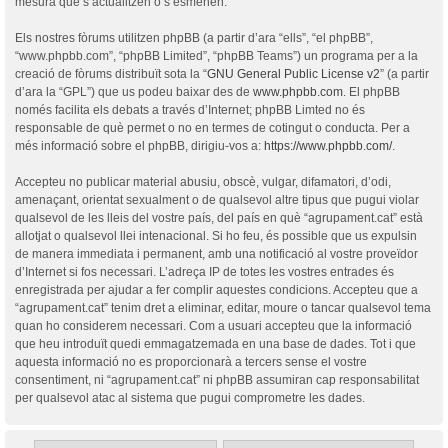
mesura que s’actualitzen o s’esmenen.
Els nostres fòrums utilitzen phpBB (a partir d’ara “ells”, “el phpBB”,
“www.phpbb.com”, “phpBB Limited”, “phpBB Teams”) un programa per a la
creació de fòrums distribuït sota la “
GNU General Public License v2
” (a partir
d’ara la “GPL”) que us podeu baixar des de
www.phpbb.com
. El phpBB
només facilita els debats a través d’Internet; phpBB Limted no és
responsable de què permet o no en termes de cotingut o conducta. Per a
més informació sobre el phpBB, dirigiu-vos a:
https://www.phpbb.com/
.
Accepteu no publicar material abusiu, obscè, vulgar, difamatori, d’odi,
amenaçant, orientat sexualment o de qualsevol altre tipus que pugui violar
qualsevol de les lleis del vostre país, del país en què “agrupament.cat” està
allotjat o qualsevol llei intenacional. Si ho feu, és possible que us expulsin
de manera immediata i permanent, amb una notificació al vostre proveïdor
d’Internet si fos necessari. L’adreça IP de totes les vostres entrades és
enregistrada per ajudar a fer complir aquestes condicions. Accepteu que a
“agrupament.cat” tenim dret a eliminar, editar, moure o tancar qualsevol tema
quan ho considerem necessari. Com a usuari accepteu que la informació
que heu introduït quedi emmagatzemada en una base de dades. Tot i que
aquesta informació no es proporcionarà a tercers sense el vostre
consentiment, ni “agrupament.cat” ni phpBB assumiran cap responsabilitat
per qualsevol atac al sistema que pugui comprometre les dades.