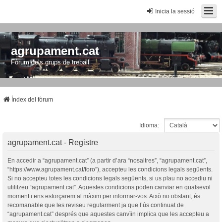
Inicia la sessió
agrupament.cat
Fòrum dels grups de treball
Índex del fòrum
Idioma:
agrupament.cat - Registre
En accedir a “agrupament.cat” (a partir d’ara “nosaltres”, “agrupament.cat”,
“https://www.agrupament.cat/foro”), accepteu les condicions legals següents.
Si no accepteu totes les condicions legals següents, si us plau no accediu ni
utilitzeu “agrupament.cat”. Aquestes condicions poden canviar en qualsevol
moment i ens esforçarem al màxim per informar-vos. Això no obstant, és
recomanable que les reviseu regularment ja que l’ús continuat de
“agrupament.cat” després que aquestes canvïin implica que les accepteu a