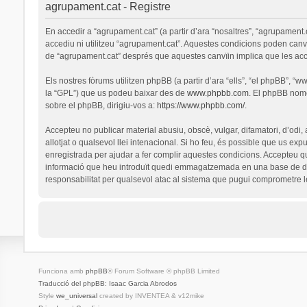
agrupament.cat - Registre
En accedir a “agrupament.cat” (a partir d’ara “nosaltres”, “agrupament.
accediu ni utilitzeu “agrupament.cat”. Aquestes condicions poden canv
de “agrupament.cat” després que aquestes canvïin implica que les ac
Els nostres fòrums utilitzen phpBB (a partir d’ara “ells”, “el phpBB”, 
la “GPL”) que us podeu baixar des de
www.phpbb.com
. El phpBB nomé
sobre el phpBB, dirigiu-vos a:
https://www.phpbb.com/
.
Accepteu no publicar material abusiu, obscè, vulgar, difamatori, d’odi,
allotjat o qualsevol llei intenacional. Si ho feu, és possible que us ex
enregistrada per ajudar a fer complir aquestes condicions. Accepteu q
informació que heu introduït quedi emmagatzemada en una base de dad
responsabilitat per qualsevol atac al sistema que pugui comprometre 
Funciona amb
phpBB
® Forum Software © phpBB Limited
Traducció del phpBB: Isaac Garcia Abrodos
Style
we_universal
created by INVENTEA & v12mike