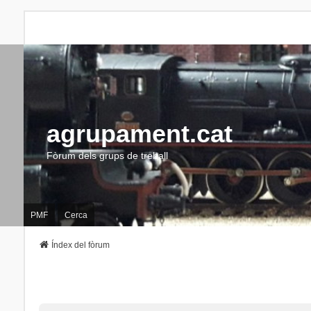
agrupament.cat
Fòrum dels grups de treball
PMF
Cerca
Índex del fòrum