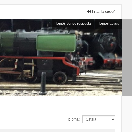
Inicia la sessió
Temes sense resposta
Temes actius
Idioma: