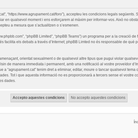
cat”, “https://www.agrupament.cat/foro”), accepteu les condicions legals següents. S
iar en qualsevol moment i ens esforçarem al màxim per informar-vos. Això no obsta
cepteu a mesura que s’actualitzen o s’esmenen.
“www.phpbb.com”, “phpBB Limited”, “phpBB Teams”) un programa per a la creació de fò
s facilita els debats a través d’Internet; phpBB Limted no és responsable de què 
 amenaçant, orientat sexualment o de qualsevol altre tipus que pugui violar qualsevo
pulsin de manera immediata i permanent, amb una notificació al vostre proveïdor d’Int
ue a “agrupament.cat” tenim dret a eliminar, editar, moure o tancar qualsevol tem
es. Tot i que aquesta informació no es proporcionarà a tercers sense el vostre c
les dades.
Ín