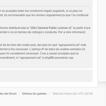
i no accepteu totes les condicions legals següents, si us plau no
nt, és recomanable que les reviseu regularment ja que l’ús continuat
rums distribuït sota la “
GNU General Public License v2
” (a partir d’ara
permet o no en termes de cotingut o conducta. Per a més informació
l de les lleis del vostre país, del país en què “agrupament.cat” està
ernet si fos necessari. L’adreça IP de totes les vostres entrades és
a quan ho considerem necessari. Com a usuari accepteu que la
onsentiment, ni “agrupament.cat” ni phpBB assumiran cap
dex del fòrum
Elimina les galetes
Totes les hores són
UTC+02:00