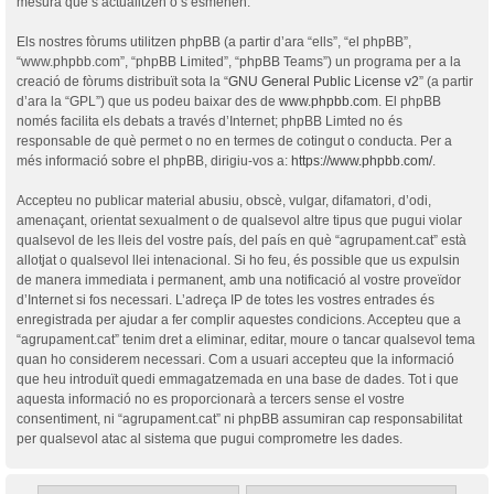
mesura que s’actualitzen o s’esmenen.
Els nostres fòrums utilitzen phpBB (a partir d’ara “ells”, “el phpBB”,
“www.phpbb.com”, “phpBB Limited”, “phpBB Teams”) un programa per a la
creació de fòrums distribuït sota la “
GNU General Public License v2
” (a partir
d’ara la “GPL”) que us podeu baixar des de
www.phpbb.com
. El phpBB
només facilita els debats a través d’Internet; phpBB Limted no és
responsable de què permet o no en termes de cotingut o conducta. Per a
més informació sobre el phpBB, dirigiu-vos a:
https://www.phpbb.com/
.
Accepteu no publicar material abusiu, obscè, vulgar, difamatori, d’odi,
amenaçant, orientat sexualment o de qualsevol altre tipus que pugui violar
qualsevol de les lleis del vostre país, del país en què “agrupament.cat” està
allotjat o qualsevol llei intenacional. Si ho feu, és possible que us expulsin
de manera immediata i permanent, amb una notificació al vostre proveïdor
d’Internet si fos necessari. L’adreça IP de totes les vostres entrades és
enregistrada per ajudar a fer complir aquestes condicions. Accepteu que a
“agrupament.cat” tenim dret a eliminar, editar, moure o tancar qualsevol tema
quan ho considerem necessari. Com a usuari accepteu que la informació
que heu introduït quedi emmagatzemada en una base de dades. Tot i que
aquesta informació no es proporcionarà a tercers sense el vostre
consentiment, ni “agrupament.cat” ni phpBB assumiran cap responsabilitat
per qualsevol atac al sistema que pugui comprometre les dades.