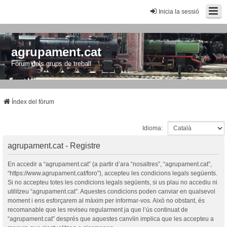
Inicia la sessió
agrupament.cat
Fòrum dels grups de treball
Índex del fòrum
Idioma:
agrupament.cat - Registre
En accedir a “agrupament.cat” (a partir d’ara “nosaltres”, “agrupament.cat”,
“https://www.agrupament.cat/foro”), accepteu les condicions legals següents.
Si no accepteu totes les condicions legals següents, si us plau no accediu ni
utilitzeu “agrupament.cat”. Aquestes condicions poden canviar en qualsevol
moment i ens esforçarem al màxim per informar-vos. Això no obstant, és
recomanable que les reviseu regularment ja que l’ús continuat de
“agrupament.cat” després que aquestes canvïin implica que les accepteu a