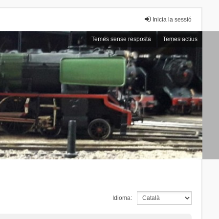
Inicia la sessió
Temes sense resposta
Temes actius
Idioma: