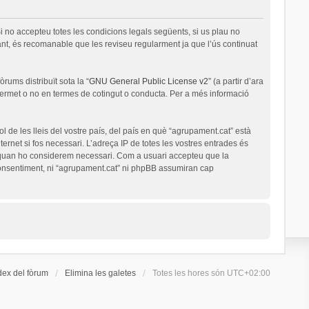
i no accepteu totes les condicions legals següents, si us plau no
nt, és recomanable que les reviseu regularment ja que l’ús continuat
rums distribuït sota la “
GNU General Public License v2
” (a partir d’ara
permet o no en termes de cotingut o conducta. Per a més informació
l de les lleis del vostre país, del país en què “agrupament.cat” està
ernet si fos necessari. L’adreça IP de totes les vostres entrades és
a quan ho considerem necessari. Com a usuari accepteu que la
onsentiment, ni “agrupament.cat” ni phpBB assumiran cap
dex del fòrum
Elimina les galetes
Totes les hores són
UTC+02:00