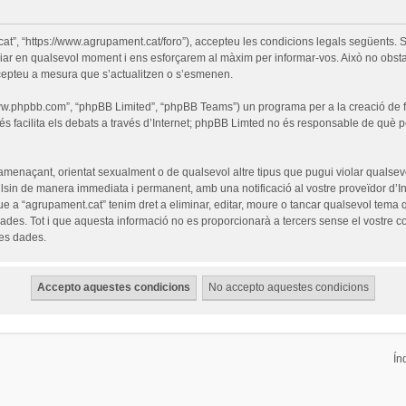
cat”, “https://www.agrupament.cat/foro”), accepteu les condicions legals següents. S
iar en qualsevol moment i ens esforçarem al màxim per informar-vos. Això no obsta
cepteu a mesura que s’actualitzen o s’esmenen.
“www.phpbb.com”, “phpBB Limited”, “phpBB Teams”) un programa per a la creació de fò
s facilita els debats a través d’Internet; phpBB Limted no és responsable de què 
 amenaçant, orientat sexualment o de qualsevol altre tipus que pugui violar qualsevo
pulsin de manera immediata i permanent, amb una notificació al vostre proveïdor d’Int
ue a “agrupament.cat” tenim dret a eliminar, editar, moure o tancar qualsevol tem
es. Tot i que aquesta informació no es proporcionarà a tercers sense el vostre c
les dades.
Ín