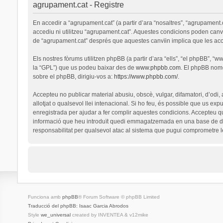
agrupament.cat - Registre
En accedir a “agrupament.cat” (a partir d’ara “nosaltres”, “agrupament.
accediu ni utilitzeu “agrupament.cat”. Aquestes condicions poden canv
de “agrupament.cat” després que aquestes canvïin implica que les ac
Els nostres fòrums utilitzen phpBB (a partir d’ara “ells”, “el phpBB”, 
la “GPL”) que us podeu baixar des de
www.phpbb.com
. El phpBB nomé
sobre el phpBB, dirigiu-vos a:
https://www.phpbb.com/
.
Accepteu no publicar material abusiu, obscè, vulgar, difamatori, d’odi,
allotjat o qualsevol llei intenacional. Si ho feu, és possible que us ex
enregistrada per ajudar a fer complir aquestes condicions. Accepteu q
informació que heu introduït quedi emmagatzemada en una base de dad
responsabilitat per qualsevol atac al sistema que pugui comprometre 
Funciona amb
phpBB
® Forum Software © phpBB Limited
Traducció del phpBB: Isaac Garcia Abrodos
Style
we_universal
created by INVENTEA & v12mike