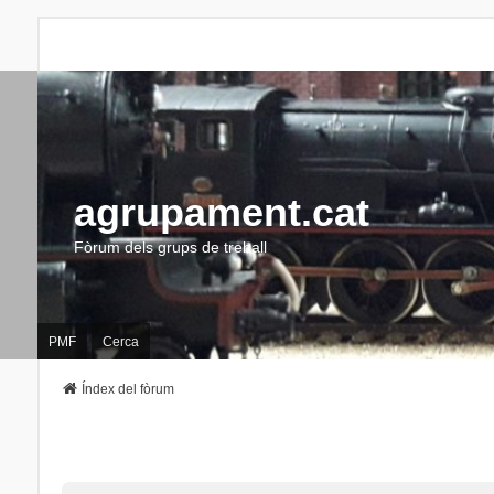
agrupament.cat
Fòrum dels grups de treball
PMF
Cerca
Índex del fòrum