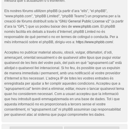
mesura que s’actualitzen o s’esmenen.
Els nostres fòrums utilitzen phpBB (a partir d’ara “ells”, “el phpBB”,
“www.phpbb.com”, “phpBB Limited”, “phpBB Teams”) un programa per a la
creació de fòrums distribuït sota la “
GNU General Public License v2
” (a partir
d’ara la “GPL”) que us podeu baixar des de
www.phpbb.com
. El phpBB
només facilita els debats a través d’Internet; phpBB Limted no és
responsable de què permet o no en termes de cotingut o conducta. Per a
més informació sobre el phpBB, dirigiu-vos a:
https://www.phpbb.com/
.
Accepteu no publicar material abusiu, obscè, vulgar, difamatori, d’odi,
amenaçant, orientat sexualment o de qualsevol altre tipus que pugui violar
qualsevol de les lleis del vostre país, del país en què “agrupament.cat” està
allotjat o qualsevol llei intenacional. Si ho feu, és possible que us expulsin
de manera immediata i permanent, amb una notificació al vostre proveïdor
d’Internet si fos necessari. L’adreça IP de totes les vostres entrades és
enregistrada per ajudar a fer complir aquestes condicions. Accepteu que a
“agrupament.cat” tenim dret a eliminar, editar, moure o tancar qualsevol tema
quan ho considerem necessari. Com a usuari accepteu que la informació
que heu introduït quedi emmagatzemada en una base de dades. Tot i que
aquesta informació no es proporcionarà a tercers sense el vostre
consentiment, ni “agrupament.cat” ni phpBB assumiran cap responsabilitat
per qualsevol atac al sistema que pugui comprometre les dades.