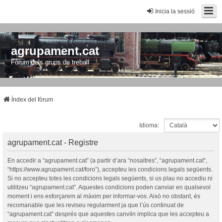
Inicia la sessió
agrupament.cat
Fòrum dels grups de treball
Índex del fòrum
Idioma:
agrupament.cat - Registre
En accedir a “agrupament.cat” (a partir d’ara “nosaltres”, “agrupament.cat”,
“https://www.agrupament.cat/foro”), accepteu les condicions legals següents.
Si no accepteu totes les condicions legals següents, si us plau no accediu ni
utilitzeu “agrupament.cat”. Aquestes condicions poden canviar en qualsevol
moment i ens esforçarem al màxim per informar-vos. Això no obstant, és
recomanable que les reviseu regularment ja que l’ús continuat de
“agrupament.cat” després que aquestes canvïin implica que les accepteu a