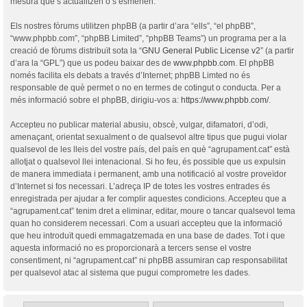
mesura que s’actualitzen o s’esmenen.
Els nostres fòrums utilitzen phpBB (a partir d’ara “ells”, “el phpBB”,
“www.phpbb.com”, “phpBB Limited”, “phpBB Teams”) un programa per a la
creació de fòrums distribuït sota la “
GNU General Public License v2
” (a partir
d’ara la “GPL”) que us podeu baixar des de
www.phpbb.com
. El phpBB
només facilita els debats a través d’Internet; phpBB Limted no és
responsable de què permet o no en termes de cotingut o conducta. Per a
més informació sobre el phpBB, dirigiu-vos a:
https://www.phpbb.com/
.
Accepteu no publicar material abusiu, obscè, vulgar, difamatori, d’odi,
amenaçant, orientat sexualment o de qualsevol altre tipus que pugui violar
qualsevol de les lleis del vostre país, del país en què “agrupament.cat” està
allotjat o qualsevol llei intenacional. Si ho feu, és possible que us expulsin
de manera immediata i permanent, amb una notificació al vostre proveïdor
d’Internet si fos necessari. L’adreça IP de totes les vostres entrades és
enregistrada per ajudar a fer complir aquestes condicions. Accepteu que a
“agrupament.cat” tenim dret a eliminar, editar, moure o tancar qualsevol tema
quan ho considerem necessari. Com a usuari accepteu que la informació
que heu introduït quedi emmagatzemada en una base de dades. Tot i que
aquesta informació no es proporcionarà a tercers sense el vostre
consentiment, ni “agrupament.cat” ni phpBB assumiran cap responsabilitat
per qualsevol atac al sistema que pugui comprometre les dades.