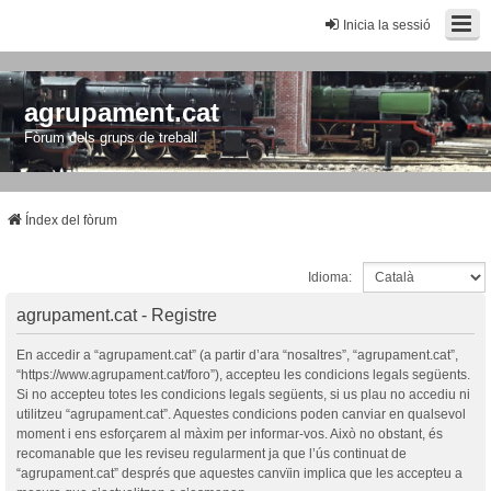
Inicia la sessió
agrupament.cat
Fòrum dels grups de treball
Índex del fòrum
Idioma:
agrupament.cat - Registre
En accedir a “agrupament.cat” (a partir d’ara “nosaltres”, “agrupament.cat”,
“https://www.agrupament.cat/foro”), accepteu les condicions legals següents.
Si no accepteu totes les condicions legals següents, si us plau no accediu ni
utilitzeu “agrupament.cat”. Aquestes condicions poden canviar en qualsevol
moment i ens esforçarem al màxim per informar-vos. Això no obstant, és
recomanable que les reviseu regularment ja que l’ús continuat de
“agrupament.cat” després que aquestes canvïin implica que les accepteu a