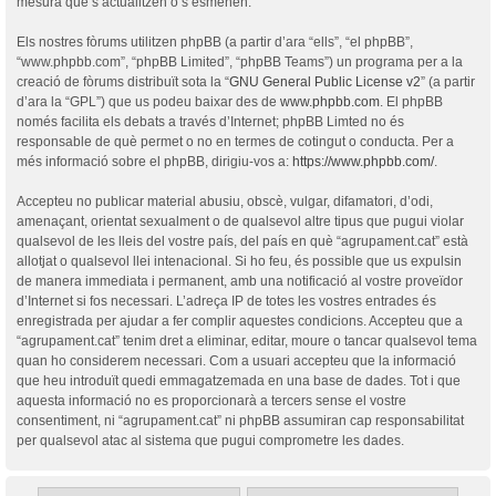
mesura que s’actualitzen o s’esmenen.
Els nostres fòrums utilitzen phpBB (a partir d’ara “ells”, “el phpBB”,
“www.phpbb.com”, “phpBB Limited”, “phpBB Teams”) un programa per a la
creació de fòrums distribuït sota la “
GNU General Public License v2
” (a partir
d’ara la “GPL”) que us podeu baixar des de
www.phpbb.com
. El phpBB
només facilita els debats a través d’Internet; phpBB Limted no és
responsable de què permet o no en termes de cotingut o conducta. Per a
més informació sobre el phpBB, dirigiu-vos a:
https://www.phpbb.com/
.
Accepteu no publicar material abusiu, obscè, vulgar, difamatori, d’odi,
amenaçant, orientat sexualment o de qualsevol altre tipus que pugui violar
qualsevol de les lleis del vostre país, del país en què “agrupament.cat” està
allotjat o qualsevol llei intenacional. Si ho feu, és possible que us expulsin
de manera immediata i permanent, amb una notificació al vostre proveïdor
d’Internet si fos necessari. L’adreça IP de totes les vostres entrades és
enregistrada per ajudar a fer complir aquestes condicions. Accepteu que a
“agrupament.cat” tenim dret a eliminar, editar, moure o tancar qualsevol tema
quan ho considerem necessari. Com a usuari accepteu que la informació
que heu introduït quedi emmagatzemada en una base de dades. Tot i que
aquesta informació no es proporcionarà a tercers sense el vostre
consentiment, ni “agrupament.cat” ni phpBB assumiran cap responsabilitat
per qualsevol atac al sistema que pugui comprometre les dades.