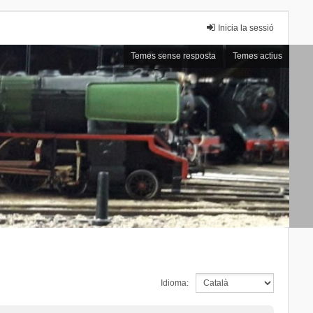
Inicia la sessió
Temes sense resposta
Temes actius
Idioma: