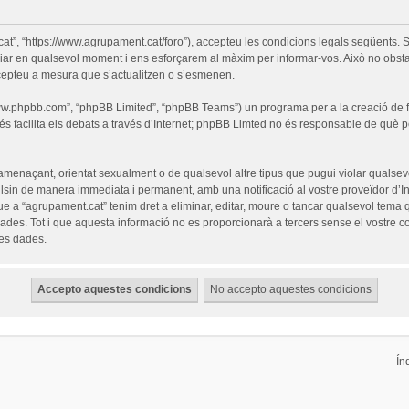
cat”, “https://www.agrupament.cat/foro”), accepteu les condicions legals següents. S
iar en qualsevol moment i ens esforçarem al màxim per informar-vos. Això no obsta
cepteu a mesura que s’actualitzen o s’esmenen.
“www.phpbb.com”, “phpBB Limited”, “phpBB Teams”) un programa per a la creació de fò
s facilita els debats a través d’Internet; phpBB Limted no és responsable de què 
 amenaçant, orientat sexualment o de qualsevol altre tipus que pugui violar qualsevo
pulsin de manera immediata i permanent, amb una notificació al vostre proveïdor d’Int
ue a “agrupament.cat” tenim dret a eliminar, editar, moure o tancar qualsevol tem
es. Tot i que aquesta informació no es proporcionarà a tercers sense el vostre c
les dades.
Ín