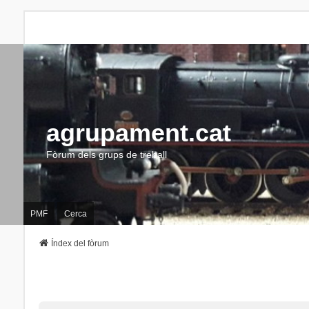
agrupament.cat
Fòrum dels grups de treball
PMF
Cerca
Índex del fòrum