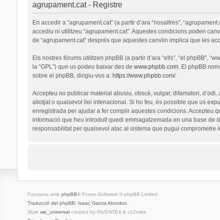
agrupament.cat - Registre
En accedir a “agrupament.cat” (a partir d’ara “nosaltres”, “agrupament.
accediu ni utilitzeu “agrupament.cat”. Aquestes condicions poden canv
de “agrupament.cat” després que aquestes canvïin implica que les ac
Els nostres fòrums utilitzen phpBB (a partir d’ara “ells”, “el phpBB”, 
la “GPL”) que us podeu baixar des de
www.phpbb.com
. El phpBB nomé
sobre el phpBB, dirigiu-vos a:
https://www.phpbb.com/
.
Accepteu no publicar material abusiu, obscè, vulgar, difamatori, d’odi,
allotjat o qualsevol llei intenacional. Si ho feu, és possible que us ex
enregistrada per ajudar a fer complir aquestes condicions. Accepteu q
informació que heu introduït quedi emmagatzemada en una base de dad
responsabilitat per qualsevol atac al sistema que pugui comprometre 
Funciona amb
phpBB
® Forum Software © phpBB Limited
Traducció del phpBB: Isaac Garcia Abrodos
Style
we_universal
created by INVENTEA & v12mike