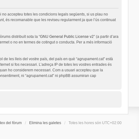
i no accepteu totes les condicions legals següents, si us plau no
nt, és recomanable que les reviseu regularment ja que l’ús continuat
rums distribuït sota la “
GNU General Public License v2
” (a partir d’ara
permet o no en termes de cotingut o conducta. Per a més informació
l de les lleis del vostre país, del país en què “agrupament.cat” està
ernet si fos necessari. L’adreça IP de totes les vostres entrades és
a quan ho considerem necessari. Com a usuari accepteu que la
onsentiment, ni “agrupament.cat” ni phpBB assumiran cap
dex del fòrum
Elimina les galetes
Totes les hores són
UTC+02:00