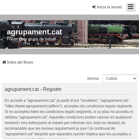
Inicia la sessió
agrupament.cat
Fòrum dels grups de treball
Índex del fòrum
Idioma:
agrupament.cat - Registre
En accedir a “agrupament.cat” (a partir d’ara “nosaltres”, “agrupament.cat”,
“https://www.agrupament.cat/foro”), accepteu les condicions legals següents.
Si no accepteu totes les condicions legals següents, si us plau no accediu ni
utilitzeu “agrupament.cat”. Aquestes condicions poden canviar en qualsevol
moment i ens esforçarem al màxim per informar-vos. Això no obstant, és
recomanable que les reviseu regularment ja que l’ús continuat de
“agrupament.cat” després que aquestes canvïin implica que les accepteu a