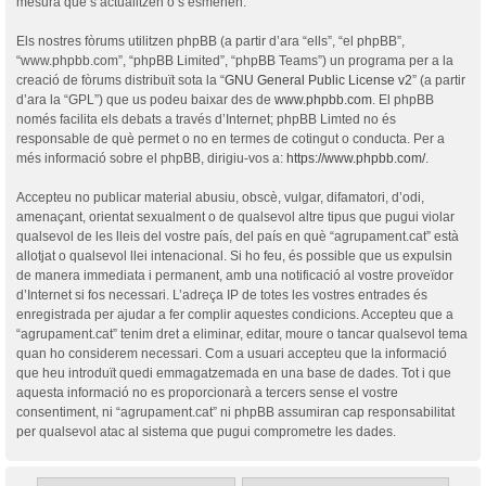
mesura que s’actualitzen o s’esmenen.
Els nostres fòrums utilitzen phpBB (a partir d’ara “ells”, “el phpBB”,
“www.phpbb.com”, “phpBB Limited”, “phpBB Teams”) un programa per a la
creació de fòrums distribuït sota la “
GNU General Public License v2
” (a partir
d’ara la “GPL”) que us podeu baixar des de
www.phpbb.com
. El phpBB
només facilita els debats a través d’Internet; phpBB Limted no és
responsable de què permet o no en termes de cotingut o conducta. Per a
més informació sobre el phpBB, dirigiu-vos a:
https://www.phpbb.com/
.
Accepteu no publicar material abusiu, obscè, vulgar, difamatori, d’odi,
amenaçant, orientat sexualment o de qualsevol altre tipus que pugui violar
qualsevol de les lleis del vostre país, del país en què “agrupament.cat” està
allotjat o qualsevol llei intenacional. Si ho feu, és possible que us expulsin
de manera immediata i permanent, amb una notificació al vostre proveïdor
d’Internet si fos necessari. L’adreça IP de totes les vostres entrades és
enregistrada per ajudar a fer complir aquestes condicions. Accepteu que a
“agrupament.cat” tenim dret a eliminar, editar, moure o tancar qualsevol tema
quan ho considerem necessari. Com a usuari accepteu que la informació
que heu introduït quedi emmagatzemada en una base de dades. Tot i que
aquesta informació no es proporcionarà a tercers sense el vostre
consentiment, ni “agrupament.cat” ni phpBB assumiran cap responsabilitat
per qualsevol atac al sistema que pugui comprometre les dades.