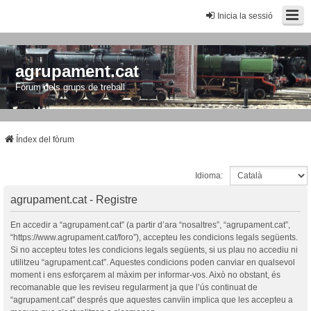
Inicia la sessió
agrupament.cat
Fòrum dels grups de treball
Índex del fòrum
Idioma:
agrupament.cat - Registre
En accedir a “agrupament.cat” (a partir d’ara “nosaltres”, “agrupament.cat”,
“https://www.agrupament.cat/foro”), accepteu les condicions legals següents.
Si no accepteu totes les condicions legals següents, si us plau no accediu ni
utilitzeu “agrupament.cat”. Aquestes condicions poden canviar en qualsevol
moment i ens esforçarem al màxim per informar-vos. Això no obstant, és
recomanable que les reviseu regularment ja que l’ús continuat de
“agrupament.cat” després que aquestes canvïin implica que les accepteu a