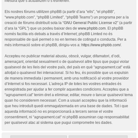
mesura que s’actualitzen o s’esmenen.
Els nostres fòrums utilitzen phpBB (a partir d’ara “ells”, “el phpBB”,
“www.phpbb.com”, “phpBB Limited”, “phpBB Teams”) un programa per a la
creació de fòrums distribuït sota la “
GNU General Public License v2
” (a partir
d’ara la “GPL”) que us podeu baixar des de
www.phpbb.com
. El phpBB
només facilita els debats a través d’Internet; phpBB Limted no és
responsable de què permet o no en termes de cotingut o conducta. Per a
més informació sobre el phpBB, dirigiu-vos a:
https://www.phpbb.com/
.
Accepteu no publicar material abusiu, obscè, vulgar, difamatori, d’odi,
amenaçant, orientat sexualment o de qualsevol altre tipus que pugui violar
qualsevol de les lleis del vostre país, del país en què “agrupament.cat” està
allotjat o qualsevol llei intenacional. Si ho feu, és possible que us expulsin
de manera immediata i permanent, amb una notificació al vostre proveïdor
d’Internet si fos necessari. L’adreça IP de totes les vostres entrades és
enregistrada per ajudar a fer complir aquestes condicions. Accepteu que a
“agrupament.cat” tenim dret a eliminar, editar, moure o tancar qualsevol tema
quan ho considerem necessari. Com a usuari accepteu que la informació
que heu introduït quedi emmagatzemada en una base de dades. Tot i que
aquesta informació no es proporcionarà a tercers sense el vostre
consentiment, ni “agrupament.cat” ni phpBB assumiran cap responsabilitat
per qualsevol atac al sistema que pugui comprometre les dades.