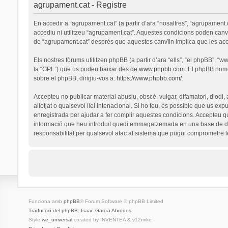
agrupament.cat - Registre
En accedir a “agrupament.cat” (a partir d’ara “nosaltres”, “agrupament.
accediu ni utilitzeu “agrupament.cat”. Aquestes condicions poden canv
de “agrupament.cat” després que aquestes canvïin implica que les ac
Els nostres fòrums utilitzen phpBB (a partir d’ara “ells”, “el phpBB”, 
la “GPL”) que us podeu baixar des de
www.phpbb.com
. El phpBB nomé
sobre el phpBB, dirigiu-vos a:
https://www.phpbb.com/
.
Accepteu no publicar material abusiu, obscè, vulgar, difamatori, d’odi,
allotjat o qualsevol llei intenacional. Si ho feu, és possible que us ex
enregistrada per ajudar a fer complir aquestes condicions. Accepteu q
informació que heu introduït quedi emmagatzemada en una base de dad
responsabilitat per qualsevol atac al sistema que pugui comprometre 
Funciona amb
phpBB
® Forum Software © phpBB Limited
Traducció del phpBB: Isaac Garcia Abrodos
Style
we_universal
created by INVENTEA & v12mike