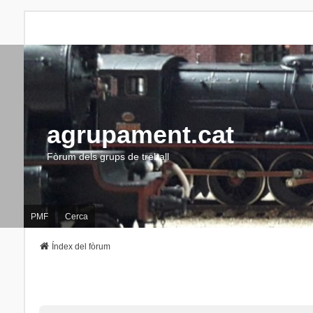
agrupament.cat
Fòrum dels grups de treball
PMF
Cerca
Índex del fòrum