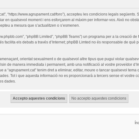
cat”, “https://www.agrupament.cat/foro”), accepteu les condicions legals següents. S
iar en qualsevol moment i ens esforçarem al màxim per informar-vos. Això no obsta
cepteu a mesura que s’actualitzen o s’esmenen.
“www.phpbb.com”, “phpBB Limited”, “phpBB Teams”) un programa per a la creació de fò
s facilita els debats a través d’Internet; phpBB Limted no és responsable de què 
 amenaçant, orientat sexualment o de qualsevol altre tipus que pugui violar qualsevo
pulsin de manera immediata i permanent, amb una notificació al vostre proveïdor d’Int
ue a “agrupament.cat” tenim dret a eliminar, editar, moure o tancar qualsevol tem
es. Tot i que aquesta informació no es proporcionarà a tercers sense el vostre c
les dades.
Ín