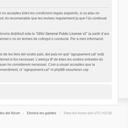
i no accepteu totes les condicions legals següents, si us plau no
nt, és recomanable que les reviseu regularment ja que l’ús continuat
rums distribuït sota la “
GNU General Public License v2
” (a partir d’ara
permet o no en termes de cotingut o conducta. Per a més informació
l de les lleis del vostre país, del país en què “agrupament.cat” està
ernet si fos necessari. L’adreça IP de totes les vostres entrades és
a quan ho considerem necessari. Com a usuari accepteu que la
onsentiment, ni “agrupament.cat” ni phpBB assumiran cap
dex del fòrum
Elimina les galetes
Totes les hores són
UTC+02:00