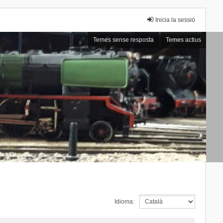
Inicia la sessió
Temes sense resposta
Temes actius
Idioma: