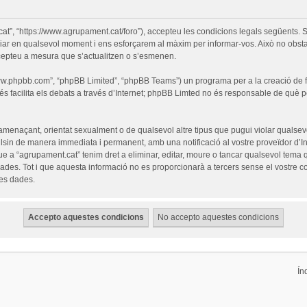
cat”, “https://www.agrupament.cat/foro”), accepteu les condicions legals següents. S
iar en qualsevol moment i ens esforçarem al màxim per informar-vos. Això no obsta
cepteu a mesura que s’actualitzen o s’esmenen.
“www.phpbb.com”, “phpBB Limited”, “phpBB Teams”) un programa per a la creació de fò
s facilita els debats a través d’Internet; phpBB Limted no és responsable de què 
 amenaçant, orientat sexualment o de qualsevol altre tipus que pugui violar qualsevo
pulsin de manera immediata i permanent, amb una notificació al vostre proveïdor d’Int
ue a “agrupament.cat” tenim dret a eliminar, editar, moure o tancar qualsevol tem
es. Tot i que aquesta informació no es proporcionarà a tercers sense el vostre c
les dades.
Ín