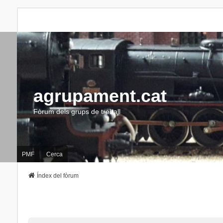
agrupament.cat
Fòrum dels grups de treball
PMF
Cerca
Índex del fòrum