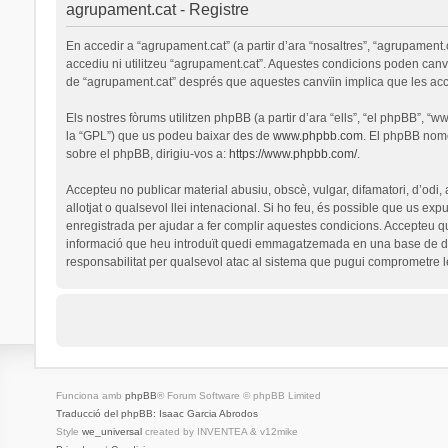
agrupament.cat - Registre
En accedir a “agrupament.cat” (a partir d’ara “nosaltres”, “agrupament.
accediu ni utilitzeu “agrupament.cat”. Aquestes condicions poden canv
de “agrupament.cat” després que aquestes canvïin implica que les ac
Els nostres fòrums utilitzen phpBB (a partir d’ara “ells”, “el phpBB”, 
la “GPL”) que us podeu baixar des de
www.phpbb.com
. El phpBB nomé
sobre el phpBB, dirigiu-vos a:
https://www.phpbb.com/
.
Accepteu no publicar material abusiu, obscè, vulgar, difamatori, d’odi,
allotjat o qualsevol llei intenacional. Si ho feu, és possible que us ex
enregistrada per ajudar a fer complir aquestes condicions. Accepteu q
informació que heu introduït quedi emmagatzemada en una base de dad
responsabilitat per qualsevol atac al sistema que pugui comprometre 
Funciona amb
phpBB
® Forum Software © phpBB Limited
Traducció del phpBB: Isaac Garcia Abrodos
Style
we_universal
created by INVENTEA & v12mike