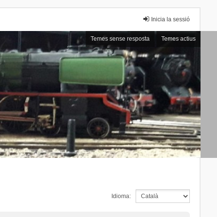
Inicia la sessió
Temes sense resposta
Temes actius
Idioma: