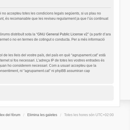
i no accepteu totes les condicions legals següents, si us plau no
nt, és recomanable que les reviseu regularment ja que l’ús continuat
rums distribuït sota la “
GNU General Public License v2
” (a partir d’ara
permet o no en termes de cotingut o conducta. Per a més informació
l de les lleis del vostre país, del país en què “agrupament.cat” està
ernet si fos necessari. L’adreça IP de totes les vostres entrades és
a quan ho considerem necessari. Com a usuari accepteu que la
onsentiment, ni “agrupament.cat” ni phpBB assumiran cap
dex del fòrum
Elimina les galetes
Totes les hores són
UTC+02:00