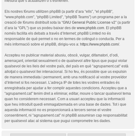
mesura que s’actualitzen o s’esmenen.
Els nostres fòrums utilitzen phpBB (a partir d’ara “ells”, “el phpBB”,
“www.phpbb.com”, “phpBB Limited”, “phpBB Teams”) un programa per a la
creació de fòrums distribuït sota la “
GNU General Public License v2
” (a partir
d’ara la “GPL”) que us podeu baixar des de
www.phpbb.com
. El phpBB
només facilita els debats a través d’Internet; phpBB Limted no és
responsable de què permet o no en termes de cotingut o conducta. Per a
més informació sobre el phpBB, dirigiu-vos a:
https://www.phpbb.com/
.
Accepteu no publicar material abusiu, obscè, vulgar, difamatori, d’odi,
amenaçant, orientat sexualment o de qualsevol altre tipus que pugui violar
qualsevol de les lleis del vostre país, del país en què “agrupament.cat” està
allotjat o qualsevol llei intenacional. Si ho feu, és possible que us expulsin
de manera immediata i permanent, amb una notificació al vostre proveïdor
d’Internet si fos necessari. L’adreça IP de totes les vostres entrades és
enregistrada per ajudar a fer complir aquestes condicions. Accepteu que a
“agrupament.cat” tenim dret a eliminar, editar, moure o tancar qualsevol tema
quan ho considerem necessari. Com a usuari accepteu que la informació
que heu introduït quedi emmagatzemada en una base de dades. Tot i que
aquesta informació no es proporcionarà a tercers sense el vostre
consentiment, ni “agrupament.cat” ni phpBB assumiran cap responsabilitat
per qualsevol atac al sistema que pugui comprometre les dades.