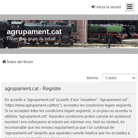
Inicia la sessió
agrupament.cat
Fòrum dels grups de treball
Índex del fòrum
Idioma:
agrupament.cat - Registre
En accedir a “agrupament.cat” (a partir d’ara “nosaltres”, “agrupament.cat”,
“https://www.agrupament.cat/foro”), accepteu les condicions legals següents.
Si no accepteu totes les condicions legals següents, si us plau no accediu ni
utilitzeu “agrupament.cat”. Aquestes condicions poden canviar en qualsevol
moment i ens esforçarem al màxim per informar-vos. Això no obstant, és
recomanable que les reviseu regularment ja que l’ús continuat de
“agrupament.cat” després que aquestes canvïin implica que les accepteu a