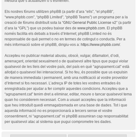
mesura que s’actualitzen o s’esmenen.
Els nostres fòrums utilitzen phpBB (a partir d’ara “ells”, “el phpBB”,
“www.phpbb.com”, “phpBB Limited”, “phpBB Teams”) un programa per a la
creació de fòrums distribuït sota la “
GNU General Public License v2
” (a partir
d’ara la “GPL”) que us podeu baixar des de
www.phpbb.com
. El phpBB
només facilita els debats a través d’Internet; phpBB Limted no és
responsable de què permet o no en termes de cotingut o conducta. Per a
més informació sobre el phpBB, dirigiu-vos a:
https://www.phpbb.com/
.
Accepteu no publicar material abusiu, obscè, vulgar, difamatori, d’odi,
amenaçant, orientat sexualment o de qualsevol altre tipus que pugui violar
qualsevol de les lleis del vostre país, del país en què “agrupament.cat” està
allotjat o qualsevol llei intenacional. Si ho feu, és possible que us expulsin
de manera immediata i permanent, amb una notificació al vostre proveïdor
d’Internet si fos necessari. L’adreça IP de totes les vostres entrades és
enregistrada per ajudar a fer complir aquestes condicions. Accepteu que a
“agrupament.cat” tenim dret a eliminar, editar, moure o tancar qualsevol tema
quan ho considerem necessari. Com a usuari accepteu que la informació
que heu introduït quedi emmagatzemada en una base de dades. Tot i que
aquesta informació no es proporcionarà a tercers sense el vostre
consentiment, ni “agrupament.cat” ni phpBB assumiran cap responsabilitat
per qualsevol atac al sistema que pugui comprometre les dades.