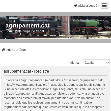
Inicia la sessió
agrupament.cat
Fòrum dels grups de treball
Índex del fòrum
Idioma:
agrupament.cat - Registre
En accedir a “agrupament.cat” (a partir d’ara “nosaltres”, “agrupament.cat”,
“https://www.agrupament.cat/foro”), accepteu les condicions legals següents.
Si no accepteu totes les condicions legals següents, si us plau no accediu ni
utilitzeu “agrupament.cat”. Aquestes condicions poden canviar en qualsevol
moment i ens esforçarem al màxim per informar-vos. Això no obstant, és
recomanable que les reviseu regularment ja que l’ús continuat de
“agrupament.cat” després que aquestes canvïin implica que les accepteu a