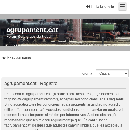
Inicia la sessió
agrupament.cat
Fòrum dels grups de treball
Índex del fòrum
Idioma:
agrupament.cat - Registre
En accedir a “agrupament.cat” (a partir d’ara “nosaltres”, “agrupament.cat”,
“https://www.agrupament.cat/foro”), accepteu les condicions legals següents.
Si no accepteu totes les condicions legals següents, si us plau no accediu ni
utilitzeu “agrupament.cat”. Aquestes condicions poden canviar en qualsevol
moment i ens esforçarem al màxim per informar-vos. Això no obstant, és
recomanable que les reviseu regularment ja que l’ús continuat de
“agrupament.cat” després que aquestes canvïin implica que les accepteu a