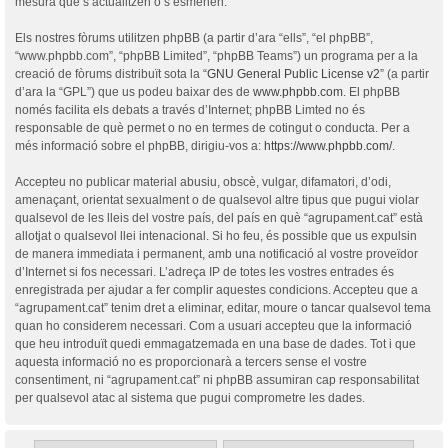
mesura que s’actualitzen o s’esmenen.
Els nostres fòrums utilitzen phpBB (a partir d’ara “ells”, “el phpBB”,
“www.phpbb.com”, “phpBB Limited”, “phpBB Teams”) un programa per a la
creació de fòrums distribuït sota la “
GNU General Public License v2
” (a partir
d’ara la “GPL”) que us podeu baixar des de
www.phpbb.com
. El phpBB
només facilita els debats a través d’Internet; phpBB Limted no és
responsable de què permet o no en termes de cotingut o conducta. Per a
més informació sobre el phpBB, dirigiu-vos a:
https://www.phpbb.com/
.
Accepteu no publicar material abusiu, obscè, vulgar, difamatori, d’odi,
amenaçant, orientat sexualment o de qualsevol altre tipus que pugui violar
qualsevol de les lleis del vostre país, del país en què “agrupament.cat” està
allotjat o qualsevol llei intenacional. Si ho feu, és possible que us expulsin
de manera immediata i permanent, amb una notificació al vostre proveïdor
d’Internet si fos necessari. L’adreça IP de totes les vostres entrades és
enregistrada per ajudar a fer complir aquestes condicions. Accepteu que a
“agrupament.cat” tenim dret a eliminar, editar, moure o tancar qualsevol tema
quan ho considerem necessari. Com a usuari accepteu que la informació
que heu introduït quedi emmagatzemada en una base de dades. Tot i que
aquesta informació no es proporcionarà a tercers sense el vostre
consentiment, ni “agrupament.cat” ni phpBB assumiran cap responsabilitat
per qualsevol atac al sistema que pugui comprometre les dades.