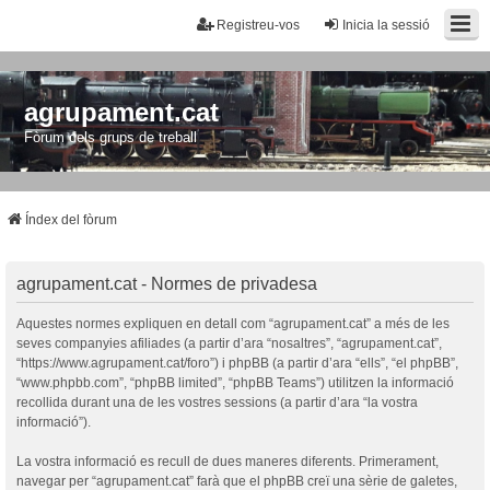
Registreu-vos
Inicia la sessió
agrupament.cat
Fòrum dels grups de treball
Índex del fòrum
agrupament.cat - Normes de privadesa
Aquestes normes expliquen en detall com “agrupament.cat” a més de les
seves companyies afiliades (a partir d’ara “nosaltres”, “agrupament.cat”,
“https://www.agrupament.cat/foro”) i phpBB (a partir d’ara “ells”, “el phpBB”,
“www.phpbb.com”, “phpBB limited”, “phpBB Teams”) utilitzen la informació
recollida durant una de les vostres sessions (a partir d’ara “la vostra
informació”).
La vostra informació es recull de dues maneres diferents. Primerament,
navegar per “agrupament.cat” farà que el phpBB creï una sèrie de galetes,