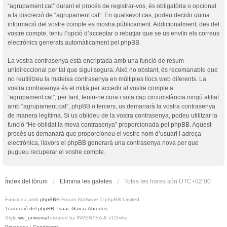
“agrupament.cat” durant el procés de registrar-vos, és obligatòria o opcional
a la discreció de “agrupament.cat”. En qualsevol cas, podeu decidir quina
informació del vostre compte es mostra públicament. Addicionalment, des del
vostre compte, teniu l’opció d’acceptar o rebutjar que se us enviïn els correus
electrònics generats automàticament pel phpBB.
La vostra contrasenya està encriptada amb una funció de resum
unidireccional per tal que sigui segura. Això no obstant, és recomanable que
no reutilitzeu la mateixa contrasenya en múltiples llocs web diferents. La
vostra contrasenya és el mitjà per accedir al vostre compte a
“agrupament.cat”, per tant, teniu-ne cura i sota cap circumstància ningú afiliat
amb “agrupament.cat”, phpBB o tercers, us demanarà la vostra contrasenya
de manera legítima. Si us oblideu de la vostra contrasenya, podeu utilitzar la
funció “He oblidat la meva contrasenya” proporcionada pel phpBB. Aquest
procés us demanarà que proporcioneu el vostre nom d’usuari i adreça
electrònica, llavors el phpBB generarà una contrasenya nova per que
pugueu recuperar el vostre compte.
Índex del fòrum
Elimina les galetes
Totes les hores són
UTC+02:00
Funciona amb
phpBB
® Forum Software © phpBB Limited
Traducció del phpBB: Isaac Garcia Abrodos
Style
we_universal
created by INVENTEA & v12mike
Privadesa
|
Condicions