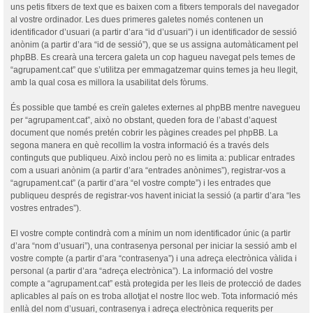
uns petis fitxers de text que es baixen com a fitxers temporals del navegador
al vostre ordinador. Les dues primeres galetes només contenen un
identificador d’usuari (a partir d’ara “id d’usuari”) i un identificador de sessió
anònim (a partir d’ara “id de sessió”), que se us assigna automàticament pel
phpBB. Es crearà una tercera galeta un cop hagueu navegat pels temes de
“agrupament.cat” que s’utilitza per emmagatzemar quins temes ja heu llegit,
amb la qual cosa es millora la usabilitat dels fòrums.
És possible que també es creïn galetes externes al phpBB mentre navegueu
per “agrupament.cat”, això no obstant, queden fora de l’abast d’aquest
document que només pretén cobrir les pàgines creades pel phpBB. La
segona manera en què recollim la vostra informació és a través dels
continguts que publiqueu. Això inclou però no es limita a: publicar entrades
com a usuari anònim (a partir d’ara “entrades anònimes”), registrar-vos a
“agrupament.cat” (a partir d’ara “el vostre compte”) i les entrades que
publiqueu després de registrar-vos havent iniciat la sessió (a partir d’ara “les
vostres entrades”).
El vostre compte contindrà com a mínim un nom identificador únic (a partir
d’ara “nom d’usuari”), una contrasenya personal per iniciar la sessió amb el
vostre compte (a partir d’ara “contrasenya”) i una adreça electrònica vàlida i
personal (a partir d’ara “adreça electrònica”). La informació del vostre
compte a “agrupament.cat” està protegida per les lleis de protecció de dades
aplicables al país on es troba allotjat el nostre lloc web. Tota informació més
enllà del nom d’usuari, contrasenya i adreça electrònica requerits per