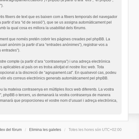
).
is fitxers de text que es baixen com a fitxers temporals del navegador
a partir d’ara “id de sessió”), que se us assigna automàticament pel
 la qual cosa es millora la usabilitat dels fòrums.
ument que només pretén cobrir les pàgines creades pel phpBB. La
uari anònim (a partir d’ara “entrades anònimes”), registrar-vos a
s entrades”).
stre compte (a partir d’ara “contrasenya”) i una adreça electrònica
 aplicables al país on es troba allotjat el nostre lloc web. Tota
o opcional a la discreció de “agrupament.cat”. En qualsevol cas, podeu
nviïn els correus electrònics generats automàticament pel phpBB.
u la mateixa contrasenya en múltiples llocs web diferents. La vostra
cat”, phpBB o tercers, us demanarà la vostra contrasenya de manera
demanarà que proporcioneu el vostre nom d’usuari i adreça electrònica,
dex del fòrum
Elimina les galetes
Totes les hores són
UTC+02:00