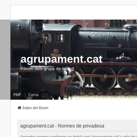
agrupament.cat
Fòrum dels grups de treball
PMF
Cerca
Índex del fòrum
agrupament.cat - Normes de privadesa
Aquestes normes expliquen en detall com “agrupament.cat” a més de les s