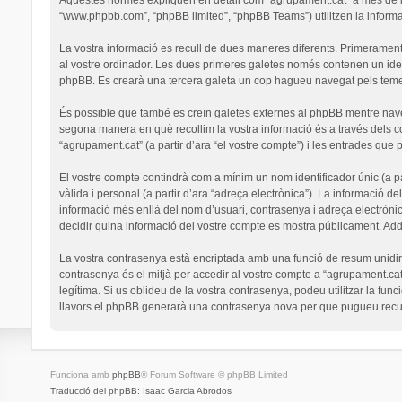
“www.phpbb.com”, “phpBB limited”, “phpBB Teams”) utilitzen la informaci
La vostra informació es recull de dues maneres diferents. Primerament,
al vostre ordinador. Les dues primeres galetes només contenen un identi
phpBB. Es crearà una tercera galeta un cop hagueu navegat pels temes 
És possible que també es creïn galetes externes al phpBB mentre nav
segona manera en què recollim la vostra informació és a través dels co
“agrupament.cat” (a partir d’ara “el vostre compte”) i les entrades que p
El vostre compte contindrà com a mínim un nom identificador únic (a par
vàlida i personal (a partir d’ara “adreça electrònica”). La informació de
informació més enllà del nom d’usuari, contrasenya i adreça electrònic
decidir quina informació del vostre compte es mostra públicament. Addi
La vostra contrasenya està encriptada amb una funció de resum unidirec
contrasenya és el mitjà per accedir al vostre compte a “agrupament.cat
legítima. Si us oblideu de la vostra contrasenya, podeu utilitzar la 
llavors el phpBB generarà una contrasenya nova per que pugueu recup
Funciona amb
phpBB
® Forum Software © phpBB Limited
Traducció del phpBB: Isaac Garcia Abrodos