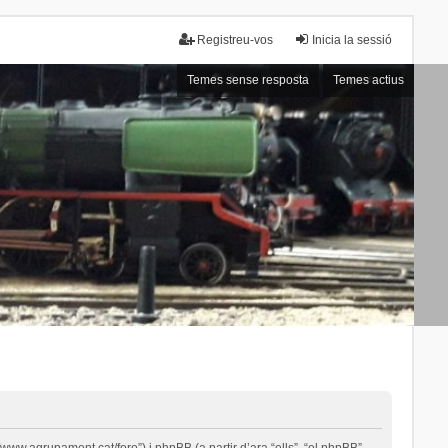
Registreu-vos
Inicia la sessió
Temes sense resposta
Temes actius
ww.agrupament.cat/foro”) i phpBB (a partir d’ara “ells”, “el phpBB”,