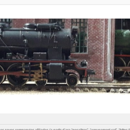
eves companyies afiliades (a partir d’ara “nosaltres”, “agrupament.cat”, “https://w