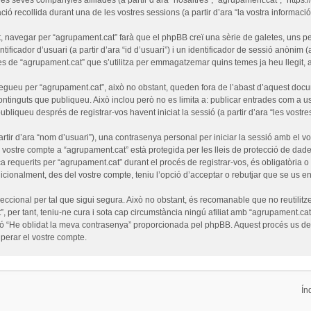
ó recollida durant una de les vostres sessions (a partir d’ara “la vostra informació”
 navegar per “agrupament.cat” farà que el phpBB creï una sèrie de galetes, uns pet
ficador d’usuari (a partir d’ara “id d’usuari”) i un identificador de sessió anònim (
de “agrupament.cat” que s’utilitza per emmagatzemar quins temes ja heu llegit, amb
egueu per “agrupament.cat”, això no obstant, queden fora de l’abast d’aquest doc
ntinguts que publiqueu. Això inclou però no es limita a: publicar entrades com a us
ubliqueu després de registrar-vos havent iniciat la sessió (a partir d’ara “les vostre
tir d’ara “nom d’usuari”), una contrasenya personal per iniciar la sessió amb el vo
l vostre compte a “agrupament.cat” està protegida per les lleis de protecció de dades
a requerits per “agrupament.cat” durant el procés de registrar-vos, és obligatòria 
cionalment, des del vostre compte, teniu l’opció d’acceptar o rebutjar que se us e
cional per tal que sigui segura. Això no obstant, és recomanable que no reutilitze
”, per tant, teniu-ne cura i sota cap circumstància ningú afiliat amb “agrupament.
funció “He oblidat la meva contrasenya” proporcionada pel phpBB. Aquest procés us 
erar el vostre compte.
Ín