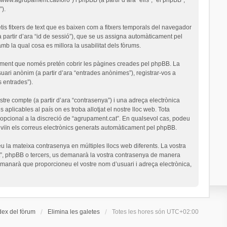
).
is fitxers de text que es baixen com a fitxers temporals del navegador
a partir d’ara “id de sessió”), que se us assigna automàticament pel
 la qual cosa es millora la usabilitat dels fòrums.
ument que només pretén cobrir les pàgines creades pel phpBB. La
uari anònim (a partir d’ara “entrades anònimes”), registrar-vos a
s entrades”).
stre compte (a partir d’ara “contrasenya”) i una adreça electrònica
 aplicables al país on es troba allotjat el nostre lloc web. Tota
o opcional a la discreció de “agrupament.cat”. En qualsevol cas, podeu
nviïn els correus electrònics generats automàticament pel phpBB.
u la mateixa contrasenya en múltiples llocs web diferents. La vostra
cat”, phpBB o tercers, us demanarà la vostra contrasenya de manera
demanarà que proporcioneu el vostre nom d’usuari i adreça electrònica,
dex del fòrum
Elimina les galetes
Totes les hores són
UTC+02:00