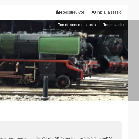
Registreu-vos
Inicia la sessió
Temes sense resposta
Temes actius
ww.agrupament.cat/foro”) i phpBB (a partir d’ara “ells”, “el phpBB”,