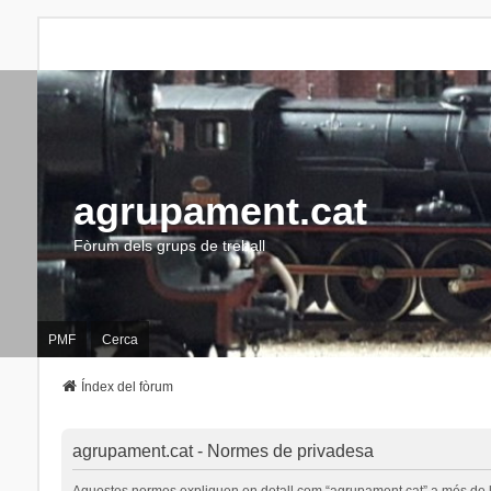
agrupament.cat
Fòrum dels grups de treball
PMF
Cerca
Índex del fòrum
agrupament.cat - Normes de privadesa
Aquestes normes expliquen en detall com “agrupament.cat” a més de les s