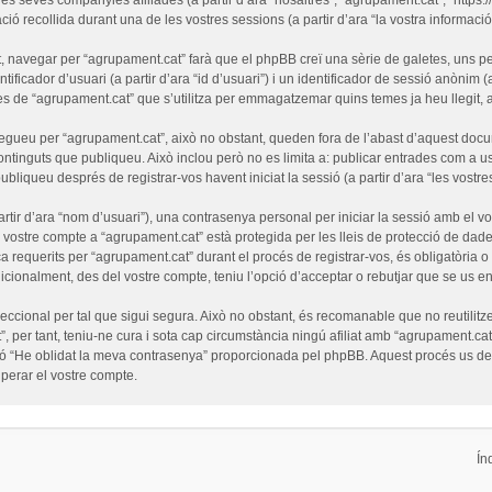
ó recollida durant una de les vostres sessions (a partir d’ara “la vostra informació”
 navegar per “agrupament.cat” farà que el phpBB creï una sèrie de galetes, uns pet
ficador d’usuari (a partir d’ara “id d’usuari”) i un identificador de sessió anònim (
de “agrupament.cat” que s’utilitza per emmagatzemar quins temes ja heu llegit, amb
egueu per “agrupament.cat”, això no obstant, queden fora de l’abast d’aquest doc
ntinguts que publiqueu. Això inclou però no es limita a: publicar entrades com a us
ubliqueu després de registrar-vos havent iniciat la sessió (a partir d’ara “les vostre
tir d’ara “nom d’usuari”), una contrasenya personal per iniciar la sessió amb el vo
l vostre compte a “agrupament.cat” està protegida per les lleis de protecció de dades
a requerits per “agrupament.cat” durant el procés de registrar-vos, és obligatòria 
cionalment, des del vostre compte, teniu l’opció d’acceptar o rebutjar que se us e
cional per tal que sigui segura. Això no obstant, és recomanable que no reutilitze
”, per tant, teniu-ne cura i sota cap circumstància ningú afiliat amb “agrupament.
funció “He oblidat la meva contrasenya” proporcionada pel phpBB. Aquest procés us 
erar el vostre compte.
Ín