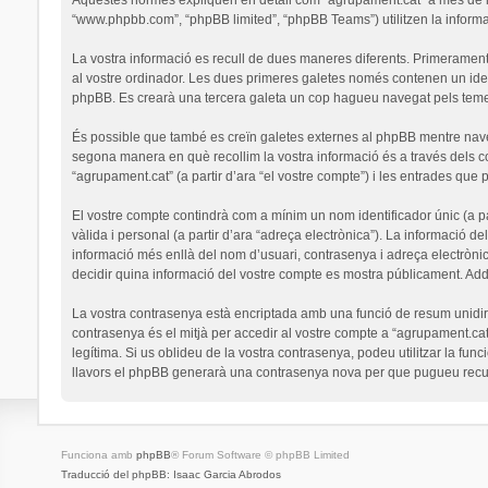
“www.phpbb.com”, “phpBB limited”, “phpBB Teams”) utilitzen la informaci
La vostra informació es recull de dues maneres diferents. Primerament,
al vostre ordinador. Les dues primeres galetes només contenen un identi
phpBB. Es crearà una tercera galeta un cop hagueu navegat pels temes 
És possible que també es creïn galetes externes al phpBB mentre nav
segona manera en què recollim la vostra informació és a través dels co
“agrupament.cat” (a partir d’ara “el vostre compte”) i les entrades que p
El vostre compte contindrà com a mínim un nom identificador únic (a par
vàlida i personal (a partir d’ara “adreça electrònica”). La informació de
informació més enllà del nom d’usuari, contrasenya i adreça electrònic
decidir quina informació del vostre compte es mostra públicament. Addi
La vostra contrasenya està encriptada amb una funció de resum unidirec
contrasenya és el mitjà per accedir al vostre compte a “agrupament.cat
legítima. Si us oblideu de la vostra contrasenya, podeu utilitzar la 
llavors el phpBB generarà una contrasenya nova per que pugueu recup
Funciona amb
phpBB
® Forum Software © phpBB Limited
Traducció del phpBB: Isaac Garcia Abrodos