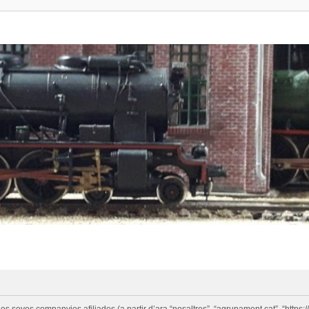
eves companyies afiliades (a partir d’ara “nosaltres”, “agrupament.cat”, “https://w