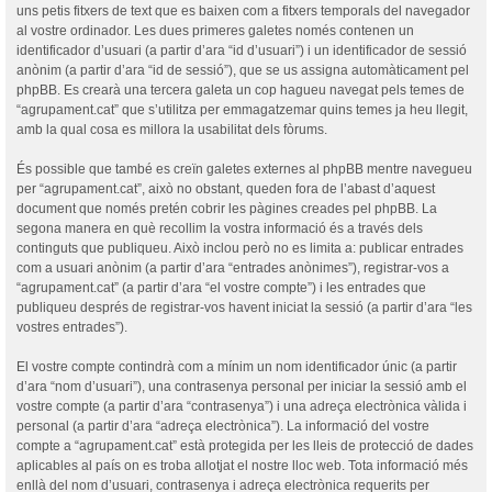
uns petis fitxers de text que es baixen com a fitxers temporals del navegador
al vostre ordinador. Les dues primeres galetes només contenen un
identificador d’usuari (a partir d’ara “id d’usuari”) i un identificador de sessió
anònim (a partir d’ara “id de sessió”), que se us assigna automàticament pel
phpBB. Es crearà una tercera galeta un cop hagueu navegat pels temes de
“agrupament.cat” que s’utilitza per emmagatzemar quins temes ja heu llegit,
amb la qual cosa es millora la usabilitat dels fòrums.
És possible que també es creïn galetes externes al phpBB mentre navegueu
per “agrupament.cat”, això no obstant, queden fora de l’abast d’aquest
document que només pretén cobrir les pàgines creades pel phpBB. La
segona manera en què recollim la vostra informació és a través dels
continguts que publiqueu. Això inclou però no es limita a: publicar entrades
com a usuari anònim (a partir d’ara “entrades anònimes”), registrar-vos a
“agrupament.cat” (a partir d’ara “el vostre compte”) i les entrades que
publiqueu després de registrar-vos havent iniciat la sessió (a partir d’ara “les
vostres entrades”).
El vostre compte contindrà com a mínim un nom identificador únic (a partir
d’ara “nom d’usuari”), una contrasenya personal per iniciar la sessió amb el
vostre compte (a partir d’ara “contrasenya”) i una adreça electrònica vàlida i
personal (a partir d’ara “adreça electrònica”). La informació del vostre
compte a “agrupament.cat” està protegida per les lleis de protecció de dades
aplicables al país on es troba allotjat el nostre lloc web. Tota informació més
enllà del nom d’usuari, contrasenya i adreça electrònica requerits per