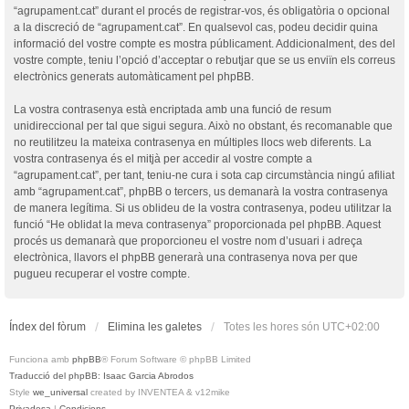
“agrupament.cat” durant el procés de registrar-vos, és obligatòria o opcional
a la discreció de “agrupament.cat”. En qualsevol cas, podeu decidir quina
informació del vostre compte es mostra públicament. Addicionalment, des del
vostre compte, teniu l’opció d’acceptar o rebutjar que se us enviïn els correus
electrònics generats automàticament pel phpBB.
La vostra contrasenya està encriptada amb una funció de resum
unidireccional per tal que sigui segura. Això no obstant, és recomanable que
no reutilitzeu la mateixa contrasenya en múltiples llocs web diferents. La
vostra contrasenya és el mitjà per accedir al vostre compte a
“agrupament.cat”, per tant, teniu-ne cura i sota cap circumstància ningú afiliat
amb “agrupament.cat”, phpBB o tercers, us demanarà la vostra contrasenya
de manera legítima. Si us oblideu de la vostra contrasenya, podeu utilitzar la
funció “He oblidat la meva contrasenya” proporcionada pel phpBB. Aquest
procés us demanarà que proporcioneu el vostre nom d’usuari i adreça
electrònica, llavors el phpBB generarà una contrasenya nova per que
pugueu recuperar el vostre compte.
Índex del fòrum
Elimina les galetes
Totes les hores són
UTC+02:00
Funciona amb
phpBB
® Forum Software © phpBB Limited
Traducció del phpBB: Isaac Garcia Abrodos
Style
we_universal
created by INVENTEA & v12mike
Privadesa
|
Condicions