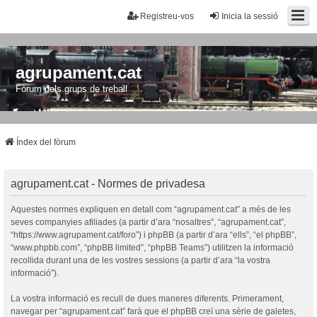
Registreu-vos
Inicia la sessió
agrupament.cat
Fòrum dels grups de treball
Índex del fòrum
agrupament.cat - Normes de privadesa
Aquestes normes expliquen en detall com “agrupament.cat” a més de les
seves companyies afiliades (a partir d’ara “nosaltres”, “agrupament.cat”,
“https://www.agrupament.cat/foro”) i phpBB (a partir d’ara “ells”, “el phpBB”,
“www.phpbb.com”, “phpBB limited”, “phpBB Teams”) utilitzen la informació
recollida durant una de les vostres sessions (a partir d’ara “la vostra
informació”).
La vostra informació es recull de dues maneres diferents. Primerament,
navegar per “agrupament.cat” farà que el phpBB creï una sèrie de galetes,