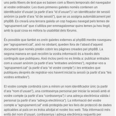
uns petis fitxers de text que es baixen com a fitxers temporals del navegador
al vostre ordinador. Les dues primeres galetes només contenen un
identificador d’usuari (a partir d’ara “id d’usuari”) i un identificador de sessió
anònim (a partir d’ara “id de sessió”), que se us assigna automàticament pel
phpBB. Es crearà una tercera galeta un cop hagueu navegat pels temes de
“agrupament.cat” que s’utilitza per emmagatzemar quins temes ja heu llegit,
amb la qual cosa es millora la usabilitat dels fòrums.
És possible que també es creïn galetes externes al phpBB mentre navegueu
per “agrupament.cat”, això no obstant, queden fora de l’abast d’aquest
document que només pretén cobrir les pàgines creades pel phpBB. La
segona manera en què recollim la vostra informació és a través dels
continguts que publiqueu. Això inclou però no es limita a: publicar entrades
com a usuari anònim (a partir d’ara “entrades anònimes”), registrar-vos a
“agrupament.cat” (a partir d’ara “el vostre compte”) i les entrades que
publiqueu després de registrar-vos havent iniciat la sessió (a partir d’ara “les
vostres entrades”).
El vostre compte contindrà com a mínim un nom identificador únic (a partir
d’ara “nom d’usuari”), una contrasenya personal per iniciar la sessió amb el
vostre compte (a partir d’ara “contrasenya”) i una adreça electrònica vàlida i
personal (a partir d’ara “adreça electrònica”). La informació del vostre
compte a “agrupament.cat” està protegida per les lleis de protecció de dades
aplicables al país on es troba allotjat el nostre lloc web. Tota informació més
enllà del nom d’usuari, contrasenya i adreça electrònica requerits per