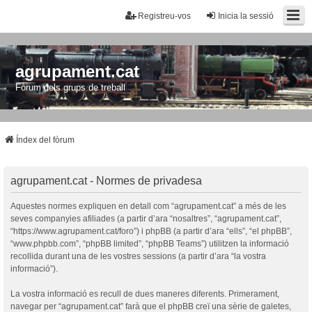
Registreu-vos
Inicia la sessió
agrupament.cat
Fòrum dels grups de treball
Índex del fòrum
agrupament.cat - Normes de privadesa
Aquestes normes expliquen en detall com “agrupament.cat” a més de les
seves companyies afiliades (a partir d’ara “nosaltres”, “agrupament.cat”,
“https://www.agrupament.cat/foro”) i phpBB (a partir d’ara “ells”, “el phpBB”,
“www.phpbb.com”, “phpBB limited”, “phpBB Teams”) utilitzen la informació
recollida durant una de les vostres sessions (a partir d’ara “la vostra
informació”).
La vostra informació es recull de dues maneres diferents. Primerament,
navegar per “agrupament.cat” farà que el phpBB creï una sèrie de galetes,