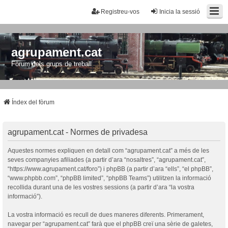
Registreu-vos
Inicia la sessió
agrupament.cat
Fòrum dels grups de treball
Índex del fòrum
agrupament.cat - Normes de privadesa
Aquestes normes expliquen en detall com “agrupament.cat” a més de les
seves companyies afiliades (a partir d’ara “nosaltres”, “agrupament.cat”,
“https://www.agrupament.cat/foro”) i phpBB (a partir d’ara “ells”, “el phpBB”,
“www.phpbb.com”, “phpBB limited”, “phpBB Teams”) utilitzen la informació
recollida durant una de les vostres sessions (a partir d’ara “la vostra
informació”).
La vostra informació es recull de dues maneres diferents. Primerament,
navegar per “agrupament.cat” farà que el phpBB creï una sèrie de galetes,