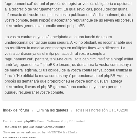
“agrupament.cat” durant el procés de registrar-vos, és obligatòria o opcional
a la discreció de “agrupament.cat”. En qualsevol cas, podeu decidir quina
informació del vostre compte es mostra públicament. Addicionalment, des del
vostre compte, teniu l’opció d’acceptar o rebutjar que se us enviïn els correus
electrònics generats automàticament pel phpBB.
La vostra contrasenya està encriptada amb una funció de resum
unidireccional per tal que sigui segura. Això no obstant, és recomanable que
no reutilitzeu la mateixa contrasenya en múltiples llocs web diferents. La
vostra contrasenya és el mitjà per accedir al vostre compte a
“agrupament.cat”, per tant, teniu-ne cura i sota cap circumstància ningú afiliat
amb “agrupament.cat”, phpBB o tercers, us demanarà la vostra contrasenya
de manera legítima. Si us oblideu de la vostra contrasenya, podeu utilitzar la
funció “He oblidat la meva contrasenya” proporcionada pel phpBB. Aquest
procés us demanarà que proporcioneu el vostre nom d’usuari i adreça
electrònica, llavors el phpBB generarà una contrasenya nova per que
pugueu recuperar el vostre compte.
Índex del fòrum
Elimina les galetes
Totes les hores són
UTC+02:00
Funciona amb
phpBB
® Forum Software © phpBB Limited
Traducció del phpBB: Isaac Garcia Abrodos
Style
we_universal
created by INVENTEA & v12mike
Privadesa
|
Condicions