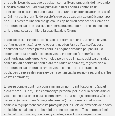
uns petis fitxers de text que es baixen com a fitxers temporals del navegador
al vostre ordinador. Les dues primeres galetes només contenen un
identificador d’usuari (a partir d’ara “id d’usuari”) i un identificador de sessió
anònim (a partir d’ara “id de sessió”), que se us assigna automàticament pel
phpBB. Es crearà una tercera galeta un cop hagueu navegat pels temes de
“agrupament.cat” que s’utilitza per emmagatzemar quins temes ja heu llegit,
amb la qual cosa es millora la usabilitat dels fòrums.
És possible que també es creïn galetes externes al phpBB mentre navegueu
per “agrupament.cat”, això no obstant, queden fora de l’abast d’aquest
document que només pretén cobrir les pàgines creades pel phpBB. La
segona manera en què recollim la vostra informació és a través dels
continguts que publiqueu. Això inclou però no es limita a: publicar entrades
com a usuari anònim (a partir d’ara “entrades anònimes”), registrar-vos a
“agrupament.cat” (a partir d’ara “el vostre compte”) i les entrades que
publiqueu després de registrar-vos havent iniciat la sessió (a partir d’ara “les
vostres entrades”).
El vostre compte contindrà com a mínim un nom identificador únic (a partir
d’ara “nom d’usuari”), una contrasenya personal per iniciar la sessió amb el
vostre compte (a partir d’ara “contrasenya”) i una adreça electrònica vàlida i
personal (a partir d’ara “adreça electrònica”). La informació del vostre
compte a “agrupament.cat” està protegida per les lleis de protecció de dades
aplicables al país on es troba allotjat el nostre lloc web. Tota informació més
enllà del nom d’usuari, contrasenya i adreça electrònica requerits per