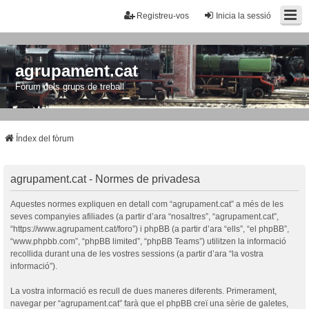
Registreu-vos
Inicia la sessió
agrupament.cat
Fòrum dels grups de treball
Índex del fòrum
agrupament.cat - Normes de privadesa
Aquestes normes expliquen en detall com “agrupament.cat” a més de les
seves companyies afiliades (a partir d’ara “nosaltres”, “agrupament.cat”,
“https://www.agrupament.cat/foro”) i phpBB (a partir d’ara “ells”, “el phpBB”,
“www.phpbb.com”, “phpBB limited”, “phpBB Teams”) utilitzen la informació
recollida durant una de les vostres sessions (a partir d’ara “la vostra
informació”).
La vostra informació es recull de dues maneres diferents. Primerament,
navegar per “agrupament.cat” farà que el phpBB creï una sèrie de galetes,