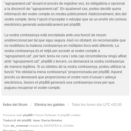
“agrupament.cat” durant el procés de registrar-vos, és obligatòria o opcional
a la discreció de “agrupament.cat”. En qualsevol cas, podeu decidir quina
informació del vostre compte es mostra públicament. Addicionalment, des del
vostre compte, teniu l’opció d’acceptar o rebutjar que se us enviïn els correus
electrònics generats automàticament pel phpBB.
La vostra contrasenya està encriptada amb una funció de resum
unidireccional per tal que sigui segura. Això no obstant, és recomanable que
no reutilitzeu la mateixa contrasenya en múltiples llocs web diferents. La
vostra contrasenya és el mitjà per accedir al vostre compte a
“agrupament.cat”, per tant, teniu-ne cura i sota cap circumstància ningú afiliat
amb “agrupament.cat”, phpBB o tercers, us demanarà la vostra contrasenya
de manera legítima. Si us oblideu de la vostra contrasenya, podeu utilitzar la
funció “He oblidat la meva contrasenya” proporcionada pel phpBB. Aquest
procés us demanarà que proporcioneu el vostre nom d’usuari i adreça
electrònica, llavors el phpBB generarà una contrasenya nova per que
pugueu recuperar el vostre compte.
Índex del fòrum
Elimina les galetes
Totes les hores són
UTC+02:00
Funciona amb
phpBB
® Forum Software © phpBB Limited
Traducció del phpBB: Isaac Garcia Abrodos
Style
we_universal
created by INVENTEA & v12mike
Privadesa
|
Condicions