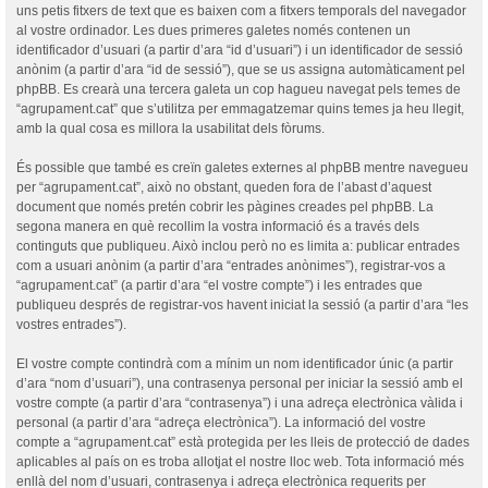
uns petis fitxers de text que es baixen com a fitxers temporals del navegador
al vostre ordinador. Les dues primeres galetes només contenen un
identificador d’usuari (a partir d’ara “id d’usuari”) i un identificador de sessió
anònim (a partir d’ara “id de sessió”), que se us assigna automàticament pel
phpBB. Es crearà una tercera galeta un cop hagueu navegat pels temes de
“agrupament.cat” que s’utilitza per emmagatzemar quins temes ja heu llegit,
amb la qual cosa es millora la usabilitat dels fòrums.
És possible que també es creïn galetes externes al phpBB mentre navegueu
per “agrupament.cat”, això no obstant, queden fora de l’abast d’aquest
document que només pretén cobrir les pàgines creades pel phpBB. La
segona manera en què recollim la vostra informació és a través dels
continguts que publiqueu. Això inclou però no es limita a: publicar entrades
com a usuari anònim (a partir d’ara “entrades anònimes”), registrar-vos a
“agrupament.cat” (a partir d’ara “el vostre compte”) i les entrades que
publiqueu després de registrar-vos havent iniciat la sessió (a partir d’ara “les
vostres entrades”).
El vostre compte contindrà com a mínim un nom identificador únic (a partir
d’ara “nom d’usuari”), una contrasenya personal per iniciar la sessió amb el
vostre compte (a partir d’ara “contrasenya”) i una adreça electrònica vàlida i
personal (a partir d’ara “adreça electrònica”). La informació del vostre
compte a “agrupament.cat” està protegida per les lleis de protecció de dades
aplicables al país on es troba allotjat el nostre lloc web. Tota informació més
enllà del nom d’usuari, contrasenya i adreça electrònica requerits per