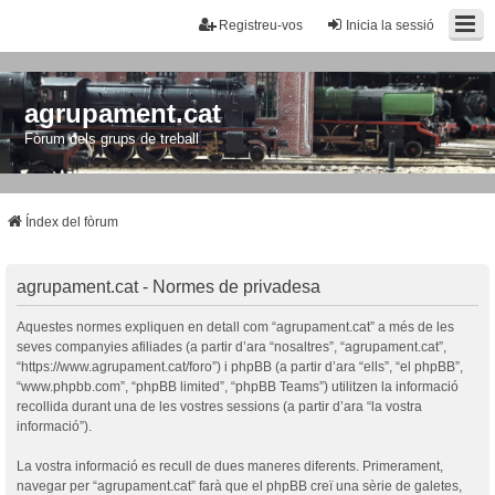
Registreu-vos
Inicia la sessió
agrupament.cat
Fòrum dels grups de treball
Índex del fòrum
agrupament.cat - Normes de privadesa
Aquestes normes expliquen en detall com “agrupament.cat” a més de les
seves companyies afiliades (a partir d’ara “nosaltres”, “agrupament.cat”,
“https://www.agrupament.cat/foro”) i phpBB (a partir d’ara “ells”, “el phpBB”,
“www.phpbb.com”, “phpBB limited”, “phpBB Teams”) utilitzen la informació
recollida durant una de les vostres sessions (a partir d’ara “la vostra
informació”).
La vostra informació es recull de dues maneres diferents. Primerament,
navegar per “agrupament.cat” farà que el phpBB creï una sèrie de galetes,