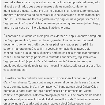
uns petis fitxers de text que es baixen com a fitxers temporals del navegador
al vostre ordinador. Les dues primeres galetes només contenen un
identificador d’usuari (a partir d’ara “id d’usuari”) i un identificador de sessió
anònim (a partir d’ara “id de sessió”), que se us assigna automàticament pel
phpBB. Es crearà una tercera galeta un cop hagueu navegat pels temes de
“agrupament.cat” que s’utilitza per emmagatzemar quins temes ja heu llegit,
amb la qual cosa es millora la usabilitat dels fòrums.
És possible que també es creïn galetes externes al phpBB mentre navegueu
per “agrupament.cat”, això no obstant, queden fora de l’abast d’aquest
document que només pretén cobrir les pàgines creades pel phpBB. La
segona manera en què recollim la vostra informació és a través dels
continguts que publiqueu. Això inclou però no es limita a: publicar entrades
com a usuari anònim (a partir d’ara “entrades anònimes”), registrar-vos a
“agrupament.cat” (a partir d’ara “el vostre compte”) i les entrades que
publiqueu després de registrar-vos havent iniciat la sessió (a partir d’ara “les
vostres entrades”).
El vostre compte contindrà com a mínim un nom identificador únic (a partir
d’ara “nom d’usuari”), una contrasenya personal per iniciar la sessió amb el
vostre compte (a partir d’ara “contrasenya”) i una adreça electrònica vàlida i
personal (a partir d’ara “adreça electrònica”). La informació del vostre
compte a “agrupament.cat” està protegida per les lleis de protecció de dades
aplicables al país on es troba allotjat el nostre lloc web. Tota informació més
enllà del nom d’usuari, contrasenya i adreça electrònica requerits per