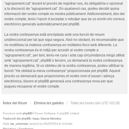
“agrupament.cat” durant el procés de registrar-vos, és obligatòria o opcional
a la discreció de “agrupament.cat”. En qualsevol cas, podeu decidir quina
informació del vostre compte es mostra públicament. Addicionalment, des del
vostre compte, teniu l’opció d’acceptar o rebutjar que se us enviïn els correus
electrònics generats automàticament pel phpBB.
La vostra contrasenya està encriptada amb una funció de resum
unidireccional per tal que sigui segura. Això no obstant, és recomanable que
no reutilitzeu la mateixa contrasenya en múltiples llocs web diferents. La
vostra contrasenya és el mitjà per accedir al vostre compte a
“agrupament.cat”, per tant, teniu-ne cura i sota cap circumstància ningú afiliat
amb “agrupament.cat”, phpBB o tercers, us demanarà la vostra contrasenya
de manera legítima. Si us oblideu de la vostra contrasenya, podeu utilitzar la
funció “He oblidat la meva contrasenya” proporcionada pel phpBB. Aquest
procés us demanarà que proporcioneu el vostre nom d’usuari i adreça
electrònica, llavors el phpBB generarà una contrasenya nova per que
pugueu recuperar el vostre compte.
Índex del fòrum
Elimina les galetes
Totes les hores són
UTC+02:00
Funciona amb
phpBB
® Forum Software © phpBB Limited
Traducció del phpBB: Isaac Garcia Abrodos
Style
we_universal
created by INVENTEA & v12mike
Privadesa
|
Condicions