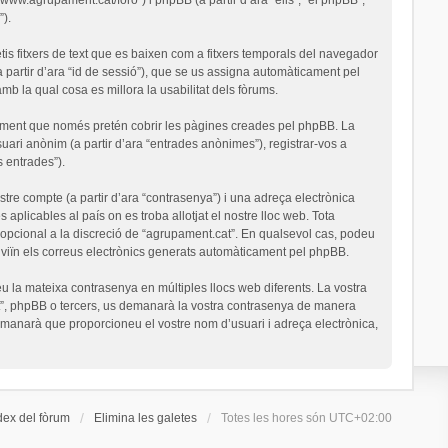
).
is fitxers de text que es baixen com a fitxers temporals del navegador
a partir d’ara “id de sessió”), que se us assigna automàticament pel
 la qual cosa es millora la usabilitat dels fòrums.
ument que només pretén cobrir les pàgines creades pel phpBB. La
uari anònim (a partir d’ara “entrades anònimes”), registrar-vos a
s entrades”).
stre compte (a partir d’ara “contrasenya”) i una adreça electrònica
 aplicables al país on es troba allotjat el nostre lloc web. Tota
o opcional a la discreció de “agrupament.cat”. En qualsevol cas, podeu
nviïn els correus electrònics generats automàticament pel phpBB.
u la mateixa contrasenya en múltiples llocs web diferents. La vostra
cat”, phpBB o tercers, us demanarà la vostra contrasenya de manera
demanarà que proporcioneu el vostre nom d’usuari i adreça electrònica,
dex del fòrum
Elimina les galetes
Totes les hores són
UTC+02:00