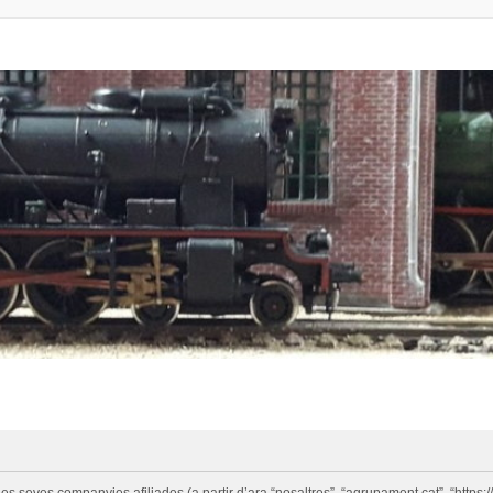
eves companyies afiliades (a partir d’ara “nosaltres”, “agrupament.cat”, “https://w