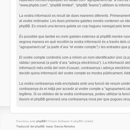
“www.phpbb.com”, “phpBB limited”, “phpBB Teams”) utilitzen la informaci
La vostra informació es recull de dues maneres diferents. Primerament,
al vostre ordinador. Les dues primeres galetes només contenen un identi
phpBB. Es crearà una tercera galeta un cop hagueu navegat pels temes 
És possible que també es creïn galetes externes al phpBB mentre nav
segona manera en què recollim la vostra informació és a través dels co
“agrupament.cat” (a partir d’ara “el vostre compte”) i les entrades que p
El vostre compte contindrà com a mínim un nom identificador únic (a par
vàlida i personal (a partir d’ara “adreça electrònica”). La informació de
informació més enllà del nom d’usuari, contrasenya i adreça electrònic
decidir quina informació del vostre compte es mostra públicament. Addi
La vostra contrasenya està encriptada amb una funció de resum unidirec
contrasenya és el mitjà per accedir al vostre compte a “agrupament.cat
legítima. Si us oblideu de la vostra contrasenya, podeu utilitzar la 
llavors el phpBB generarà una contrasenya nova per que pugueu recup
Funciona amb
phpBB
® Forum Software © phpBB Limited
Traducció del phpBB: Isaac Garcia Abrodos