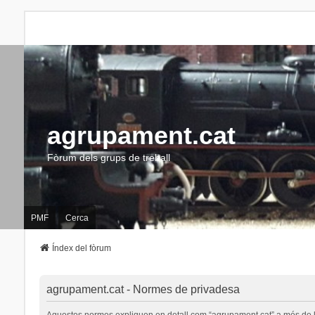
agrupament.cat
Fòrum dels grups de treball
PMF
Cerca
Índex del fòrum
agrupament.cat - Normes de privadesa
Aquestes normes expliquen en detall com “agrupament.cat” a més de les s