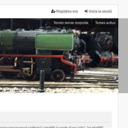
Registreu-vos
Inicia la sessió
Temes sense resposta
Temes actius
ww.agrupament.cat/foro”) i phpBB (a partir d’ara “ells”, “el phpBB”,