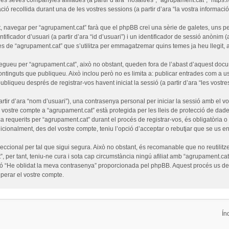
ó recollida durant una de les vostres sessions (a partir d’ara “la vostra informació”
 navegar per “agrupament.cat” farà que el phpBB creï una sèrie de galetes, uns pet
ficador d’usuari (a partir d’ara “id d’usuari”) i un identificador de sessió anònim (
de “agrupament.cat” que s’utilitza per emmagatzemar quins temes ja heu llegit, amb
egueu per “agrupament.cat”, això no obstant, queden fora de l’abast d’aquest doc
ntinguts que publiqueu. Això inclou però no es limita a: publicar entrades com a us
ubliqueu després de registrar-vos havent iniciat la sessió (a partir d’ara “les vostre
tir d’ara “nom d’usuari”), una contrasenya personal per iniciar la sessió amb el vo
l vostre compte a “agrupament.cat” està protegida per les lleis de protecció de dades
a requerits per “agrupament.cat” durant el procés de registrar-vos, és obligatòria 
cionalment, des del vostre compte, teniu l’opció d’acceptar o rebutjar que se us e
cional per tal que sigui segura. Això no obstant, és recomanable que no reutilitze
”, per tant, teniu-ne cura i sota cap circumstància ningú afiliat amb “agrupament.
funció “He oblidat la meva contrasenya” proporcionada pel phpBB. Aquest procés us 
erar el vostre compte.
Ín