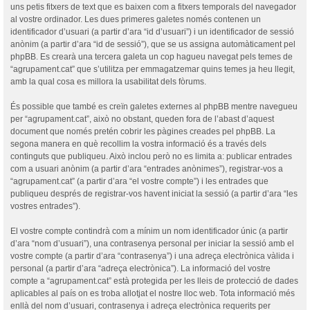
uns petis fitxers de text que es baixen com a fitxers temporals del navegador
al vostre ordinador. Les dues primeres galetes només contenen un
identificador d’usuari (a partir d’ara “id d’usuari”) i un identificador de sessió
anònim (a partir d’ara “id de sessió”), que se us assigna automàticament pel
phpBB. Es crearà una tercera galeta un cop hagueu navegat pels temes de
“agrupament.cat” que s’utilitza per emmagatzemar quins temes ja heu llegit,
amb la qual cosa es millora la usabilitat dels fòrums.
És possible que també es creïn galetes externes al phpBB mentre navegueu
per “agrupament.cat”, això no obstant, queden fora de l’abast d’aquest
document que només pretén cobrir les pàgines creades pel phpBB. La
segona manera en què recollim la vostra informació és a través dels
continguts que publiqueu. Això inclou però no es limita a: publicar entrades
com a usuari anònim (a partir d’ara “entrades anònimes”), registrar-vos a
“agrupament.cat” (a partir d’ara “el vostre compte”) i les entrades que
publiqueu després de registrar-vos havent iniciat la sessió (a partir d’ara “les
vostres entrades”).
El vostre compte contindrà com a mínim un nom identificador únic (a partir
d’ara “nom d’usuari”), una contrasenya personal per iniciar la sessió amb el
vostre compte (a partir d’ara “contrasenya”) i una adreça electrònica vàlida i
personal (a partir d’ara “adreça electrònica”). La informació del vostre
compte a “agrupament.cat” està protegida per les lleis de protecció de dades
aplicables al país on es troba allotjat el nostre lloc web. Tota informació més
enllà del nom d’usuari, contrasenya i adreça electrònica requerits per