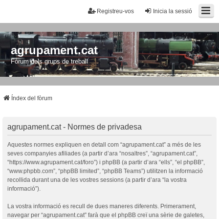
Registreu-vos
Inicia la sessió
agrupament.cat
Fòrum dels grups de treball
Índex del fòrum
agrupament.cat - Normes de privadesa
Aquestes normes expliquen en detall com “agrupament.cat” a més de les
seves companyies afiliades (a partir d’ara “nosaltres”, “agrupament.cat”,
“https://www.agrupament.cat/foro”) i phpBB (a partir d’ara “ells”, “el phpBB”,
“www.phpbb.com”, “phpBB limited”, “phpBB Teams”) utilitzen la informació
recollida durant una de les vostres sessions (a partir d’ara “la vostra
informació”).
La vostra informació es recull de dues maneres diferents. Primerament,
navegar per “agrupament.cat” farà que el phpBB creï una sèrie de galetes,