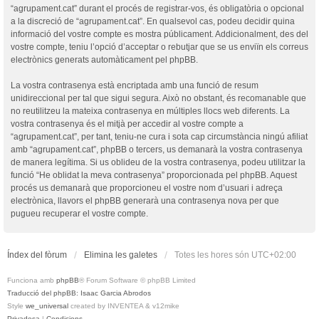
“agrupament.cat” durant el procés de registrar-vos, és obligatòria o opcional
a la discreció de “agrupament.cat”. En qualsevol cas, podeu decidir quina
informació del vostre compte es mostra públicament. Addicionalment, des del
vostre compte, teniu l’opció d’acceptar o rebutjar que se us enviïn els correus
electrònics generats automàticament pel phpBB.
La vostra contrasenya està encriptada amb una funció de resum
unidireccional per tal que sigui segura. Això no obstant, és recomanable que
no reutilitzeu la mateixa contrasenya en múltiples llocs web diferents. La
vostra contrasenya és el mitjà per accedir al vostre compte a
“agrupament.cat”, per tant, teniu-ne cura i sota cap circumstància ningú afiliat
amb “agrupament.cat”, phpBB o tercers, us demanarà la vostra contrasenya
de manera legítima. Si us oblideu de la vostra contrasenya, podeu utilitzar la
funció “He oblidat la meva contrasenya” proporcionada pel phpBB. Aquest
procés us demanarà que proporcioneu el vostre nom d’usuari i adreça
electrònica, llavors el phpBB generarà una contrasenya nova per que
pugueu recuperar el vostre compte.
Índex del fòrum
Elimina les galetes
Totes les hores són
UTC+02:00
Funciona amb
phpBB
® Forum Software © phpBB Limited
Traducció del phpBB: Isaac Garcia Abrodos
Style
we_universal
created by INVENTEA & v12mike
Privadesa
|
Condicions