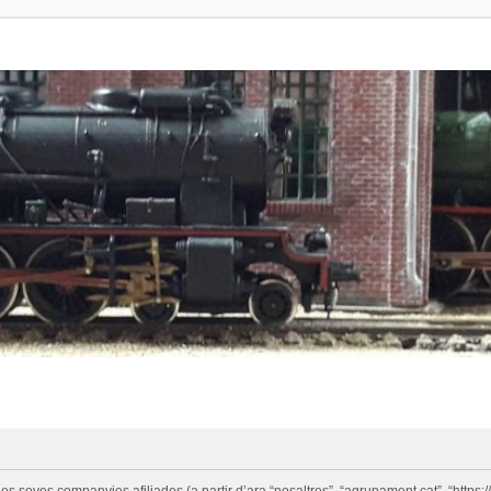
eves companyies afiliades (a partir d’ara “nosaltres”, “agrupament.cat”, “https://w