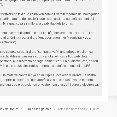
).
is fitxers de text que es baixen com a fitxers temporals del navegador
a partir d’ara “id de sessió”), que se us assigna automàticament pel
 la qual cosa es millora la usabilitat dels fòrums.
ument que només pretén cobrir les pàgines creades pel phpBB. La
uari anònim (a partir d’ara “entrades anònimes”), registrar-vos a
s entrades”).
stre compte (a partir d’ara “contrasenya”) i una adreça electrònica
 aplicables al país on es troba allotjat el nostre lloc web. Tota
o opcional a la discreció de “agrupament.cat”. En qualsevol cas, podeu
nviïn els correus electrònics generats automàticament pel phpBB.
u la mateixa contrasenya en múltiples llocs web diferents. La vostra
cat”, phpBB o tercers, us demanarà la vostra contrasenya de manera
demanarà que proporcioneu el vostre nom d’usuari i adreça electrònica,
dex del fòrum
Elimina les galetes
Totes les hores són
UTC+02:00