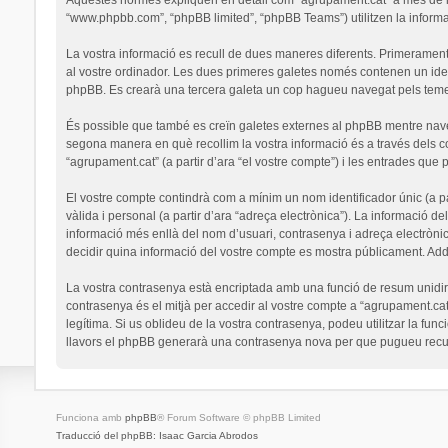
“www.phpbb.com”, “phpBB limited”, “phpBB Teams”) utilitzen la informaci
La vostra informació es recull de dues maneres diferents. Primerament,
al vostre ordinador. Les dues primeres galetes només contenen un identi
phpBB. Es crearà una tercera galeta un cop hagueu navegat pels temes 
És possible que també es creïn galetes externes al phpBB mentre nav
segona manera en què recollim la vostra informació és a través dels co
“agrupament.cat” (a partir d’ara “el vostre compte”) i les entrades que p
El vostre compte contindrà com a mínim un nom identificador únic (a par
vàlida i personal (a partir d’ara “adreça electrònica”). La informació de
informació més enllà del nom d’usuari, contrasenya i adreça electrònic
decidir quina informació del vostre compte es mostra públicament. Addi
La vostra contrasenya està encriptada amb una funció de resum unidirec
contrasenya és el mitjà per accedir al vostre compte a “agrupament.cat
legítima. Si us oblideu de la vostra contrasenya, podeu utilitzar la 
llavors el phpBB generarà una contrasenya nova per que pugueu recup
Funciona amb
phpBB
® Forum Software © phpBB Limited
Traducció del phpBB: Isaac Garcia Abrodos