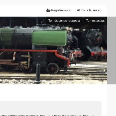
Registreu-vos
Inicia la sessió
Temes sense resposta
Temes actius
ww.agrupament.cat/foro”) i phpBB (a partir d’ara “ells”, “el phpBB”,