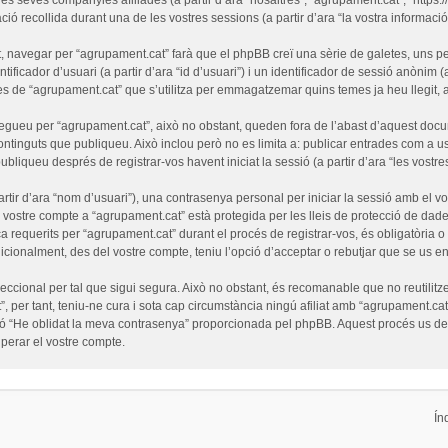
ó recollida durant una de les vostres sessions (a partir d’ara “la vostra informació”
 navegar per “agrupament.cat” farà que el phpBB creï una sèrie de galetes, uns pet
ficador d’usuari (a partir d’ara “id d’usuari”) i un identificador de sessió anònim (
de “agrupament.cat” que s’utilitza per emmagatzemar quins temes ja heu llegit, amb
egueu per “agrupament.cat”, això no obstant, queden fora de l’abast d’aquest doc
ntinguts que publiqueu. Això inclou però no es limita a: publicar entrades com a us
ubliqueu després de registrar-vos havent iniciat la sessió (a partir d’ara “les vostre
tir d’ara “nom d’usuari”), una contrasenya personal per iniciar la sessió amb el vo
l vostre compte a “agrupament.cat” està protegida per les lleis de protecció de dades
a requerits per “agrupament.cat” durant el procés de registrar-vos, és obligatòria 
cionalment, des del vostre compte, teniu l’opció d’acceptar o rebutjar que se us e
cional per tal que sigui segura. Això no obstant, és recomanable que no reutilitze
”, per tant, teniu-ne cura i sota cap circumstància ningú afiliat amb “agrupament.
funció “He oblidat la meva contrasenya” proporcionada pel phpBB. Aquest procés us 
erar el vostre compte.
Ín