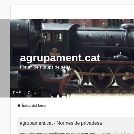
agrupament.cat
Fòrum dels grups de treball
PMF
Cerca
Índex del fòrum
agrupament.cat - Normes de privadesa
Aquestes normes expliquen en detall com “agrupament.cat” a més de les s