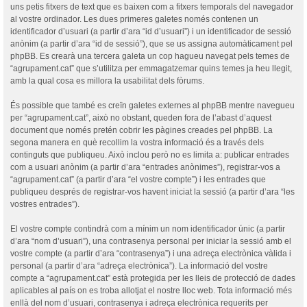
uns petis fitxers de text que es baixen com a fitxers temporals del navegador
al vostre ordinador. Les dues primeres galetes només contenen un
identificador d’usuari (a partir d’ara “id d’usuari”) i un identificador de sessió
anònim (a partir d’ara “id de sessió”), que se us assigna automàticament pel
phpBB. Es crearà una tercera galeta un cop hagueu navegat pels temes de
“agrupament.cat” que s’utilitza per emmagatzemar quins temes ja heu llegit,
amb la qual cosa es millora la usabilitat dels fòrums.
És possible que també es creïn galetes externes al phpBB mentre navegueu
per “agrupament.cat”, això no obstant, queden fora de l’abast d’aquest
document que només pretén cobrir les pàgines creades pel phpBB. La
segona manera en què recollim la vostra informació és a través dels
continguts que publiqueu. Això inclou però no es limita a: publicar entrades
com a usuari anònim (a partir d’ara “entrades anònimes”), registrar-vos a
“agrupament.cat” (a partir d’ara “el vostre compte”) i les entrades que
publiqueu després de registrar-vos havent iniciat la sessió (a partir d’ara “les
vostres entrades”).
El vostre compte contindrà com a mínim un nom identificador únic (a partir
d’ara “nom d’usuari”), una contrasenya personal per iniciar la sessió amb el
vostre compte (a partir d’ara “contrasenya”) i una adreça electrònica vàlida i
personal (a partir d’ara “adreça electrònica”). La informació del vostre
compte a “agrupament.cat” està protegida per les lleis de protecció de dades
aplicables al país on es troba allotjat el nostre lloc web. Tota informació més
enllà del nom d’usuari, contrasenya i adreça electrònica requerits per