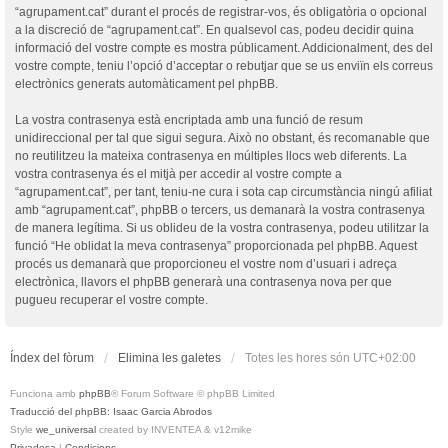
“agrupament.cat” durant el procés de registrar-vos, és obligatòria o opcional
a la discreció de “agrupament.cat”. En qualsevol cas, podeu decidir quina
informació del vostre compte es mostra públicament. Addicionalment, des del
vostre compte, teniu l’opció d’acceptar o rebutjar que se us enviïn els correus
electrònics generats automàticament pel phpBB.
La vostra contrasenya està encriptada amb una funció de resum
unidireccional per tal que sigui segura. Això no obstant, és recomanable que
no reutilitzeu la mateixa contrasenya en múltiples llocs web diferents. La
vostra contrasenya és el mitjà per accedir al vostre compte a
“agrupament.cat”, per tant, teniu-ne cura i sota cap circumstància ningú afiliat
amb “agrupament.cat”, phpBB o tercers, us demanarà la vostra contrasenya
de manera legítima. Si us oblideu de la vostra contrasenya, podeu utilitzar la
funció “He oblidat la meva contrasenya” proporcionada pel phpBB. Aquest
procés us demanarà que proporcioneu el vostre nom d’usuari i adreça
electrònica, llavors el phpBB generarà una contrasenya nova per que
pugueu recuperar el vostre compte.
Índex del fòrum
Elimina les galetes
Totes les hores són
UTC+02:00
Funciona amb
phpBB
® Forum Software © phpBB Limited
Traducció del phpBB: Isaac Garcia Abrodos
Style
we_universal
created by INVENTEA & v12mike
Privadesa
|
Condicions