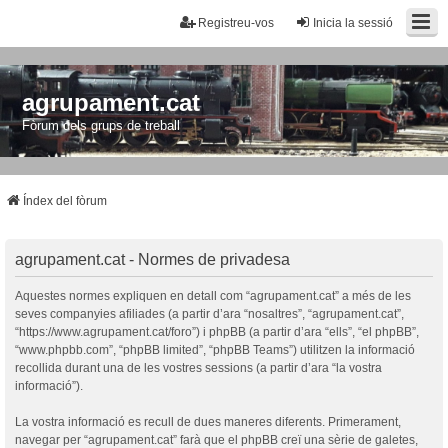
Registreu-vos
Inicia la sessió
agrupament.cat
Fòrum dels grups de treball
Índex del fòrum
agrupament.cat - Normes de privadesa
Aquestes normes expliquen en detall com “agrupament.cat” a més de les
seves companyies afiliades (a partir d’ara “nosaltres”, “agrupament.cat”,
“https://www.agrupament.cat/foro”) i phpBB (a partir d’ara “ells”, “el phpBB”,
“www.phpbb.com”, “phpBB limited”, “phpBB Teams”) utilitzen la informació
recollida durant una de les vostres sessions (a partir d’ara “la vostra
informació”).
La vostra informació es recull de dues maneres diferents. Primerament,
navegar per “agrupament.cat” farà que el phpBB creï una sèrie de galetes,