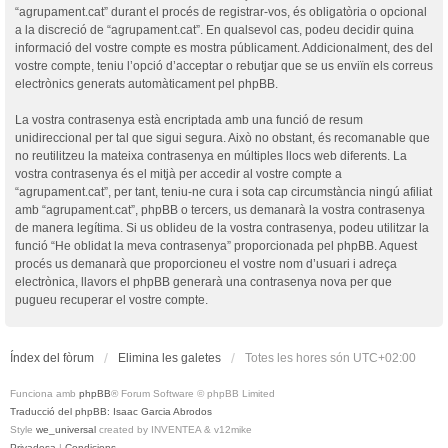
“agrupament.cat” durant el procés de registrar-vos, és obligatòria o opcional
a la discreció de “agrupament.cat”. En qualsevol cas, podeu decidir quina
informació del vostre compte es mostra públicament. Addicionalment, des del
vostre compte, teniu l’opció d’acceptar o rebutjar que se us enviïn els correus
electrònics generats automàticament pel phpBB.
La vostra contrasenya està encriptada amb una funció de resum
unidireccional per tal que sigui segura. Això no obstant, és recomanable que
no reutilitzeu la mateixa contrasenya en múltiples llocs web diferents. La
vostra contrasenya és el mitjà per accedir al vostre compte a
“agrupament.cat”, per tant, teniu-ne cura i sota cap circumstància ningú afiliat
amb “agrupament.cat”, phpBB o tercers, us demanarà la vostra contrasenya
de manera legítima. Si us oblideu de la vostra contrasenya, podeu utilitzar la
funció “He oblidat la meva contrasenya” proporcionada pel phpBB. Aquest
procés us demanarà que proporcioneu el vostre nom d’usuari i adreça
electrònica, llavors el phpBB generarà una contrasenya nova per que
pugueu recuperar el vostre compte.
Índex del fòrum
Elimina les galetes
Totes les hores són
UTC+02:00
Funciona amb
phpBB
® Forum Software © phpBB Limited
Traducció del phpBB: Isaac Garcia Abrodos
Style
we_universal
created by INVENTEA & v12mike
Privadesa
|
Condicions