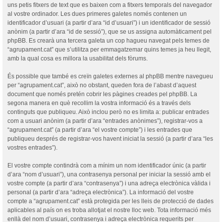
uns petis fitxers de text que es baixen com a fitxers temporals del navegador
al vostre ordinador. Les dues primeres galetes només contenen un
identificador d’usuari (a partir d’ara “id d’usuari”) i un identificador de sessió
anònim (a partir d’ara “id de sessió”), que se us assigna automàticament pel
phpBB. Es crearà una tercera galeta un cop hagueu navegat pels temes de
“agrupament.cat” que s’utilitza per emmagatzemar quins temes ja heu llegit,
amb la qual cosa es millora la usabilitat dels fòrums.
És possible que també es creïn galetes externes al phpBB mentre navegueu
per “agrupament.cat”, això no obstant, queden fora de l’abast d’aquest
document que només pretén cobrir les pàgines creades pel phpBB. La
segona manera en què recollim la vostra informació és a través dels
continguts que publiqueu. Això inclou però no es limita a: publicar entrades
com a usuari anònim (a partir d’ara “entrades anònimes”), registrar-vos a
“agrupament.cat” (a partir d’ara “el vostre compte”) i les entrades que
publiqueu després de registrar-vos havent iniciat la sessió (a partir d’ara “les
vostres entrades”).
El vostre compte contindrà com a mínim un nom identificador únic (a partir
d’ara “nom d’usuari”), una contrasenya personal per iniciar la sessió amb el
vostre compte (a partir d’ara “contrasenya”) i una adreça electrònica vàlida i
personal (a partir d’ara “adreça electrònica”). La informació del vostre
compte a “agrupament.cat” està protegida per les lleis de protecció de dades
aplicables al país on es troba allotjat el nostre lloc web. Tota informació més
enllà del nom d’usuari, contrasenya i adreça electrònica requerits per