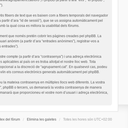
).
is fitxers de text que es baixen com a fitxers temporals del navegador
a partir d’ara “id de sessió”), que se us assigna automàticament pel
 la qual cosa es millora la usabilitat dels fòrums.
ument que només pretén cobrir les pàgines creades pel phpBB. La
uari anònim (a partir d’ara “entrades anònimes”), registrar-vos a
s entrades”).
stre compte (a partir d’ara “contrasenya”) i una adreça electrònica
 aplicables al país on es troba allotjat el nostre lloc web. Tota
o opcional a la discreció de “agrupament.cat”. En qualsevol cas, podeu
nviïn els correus electrònics generats automàticament pel phpBB.
u la mateixa contrasenya en múltiples llocs web diferents. La vostra
cat”, phpBB o tercers, us demanarà la vostra contrasenya de manera
demanarà que proporcioneu el vostre nom d’usuari i adreça electrònica,
dex del fòrum
Elimina les galetes
Totes les hores són
UTC+02:00