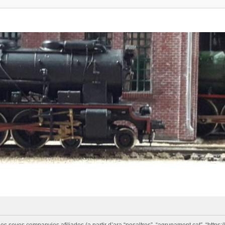
eves companyies afiliades (a partir d’ara “nosaltres”, “agrupament.cat”, “https://w