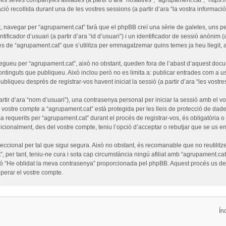
ó recollida durant una de les vostres sessions (a partir d’ara “la vostra informació”
 navegar per “agrupament.cat” farà que el phpBB creï una sèrie de galetes, uns pet
ficador d’usuari (a partir d’ara “id d’usuari”) i un identificador de sessió anònim (
de “agrupament.cat” que s’utilitza per emmagatzemar quins temes ja heu llegit, amb
egueu per “agrupament.cat”, això no obstant, queden fora de l’abast d’aquest doc
ntinguts que publiqueu. Això inclou però no es limita a: publicar entrades com a us
ubliqueu després de registrar-vos havent iniciat la sessió (a partir d’ara “les vostre
tir d’ara “nom d’usuari”), una contrasenya personal per iniciar la sessió amb el vo
l vostre compte a “agrupament.cat” està protegida per les lleis de protecció de dades
a requerits per “agrupament.cat” durant el procés de registrar-vos, és obligatòria 
cionalment, des del vostre compte, teniu l’opció d’acceptar o rebutjar que se us e
cional per tal que sigui segura. Això no obstant, és recomanable que no reutilitze
”, per tant, teniu-ne cura i sota cap circumstància ningú afiliat amb “agrupament.
funció “He oblidat la meva contrasenya” proporcionada pel phpBB. Aquest procés us 
erar el vostre compte.
Ín