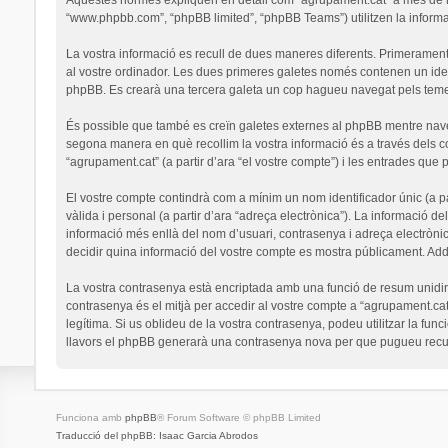
“www.phpbb.com”, “phpBB limited”, “phpBB Teams”) utilitzen la informaci
La vostra informació es recull de dues maneres diferents. Primerament,
al vostre ordinador. Les dues primeres galetes només contenen un identi
phpBB. Es crearà una tercera galeta un cop hagueu navegat pels temes 
És possible que també es creïn galetes externes al phpBB mentre nav
segona manera en què recollim la vostra informació és a través dels co
“agrupament.cat” (a partir d’ara “el vostre compte”) i les entrades que p
El vostre compte contindrà com a mínim un nom identificador únic (a par
vàlida i personal (a partir d’ara “adreça electrònica”). La informació de
informació més enllà del nom d’usuari, contrasenya i adreça electrònic
decidir quina informació del vostre compte es mostra públicament. Addi
La vostra contrasenya està encriptada amb una funció de resum unidirec
contrasenya és el mitjà per accedir al vostre compte a “agrupament.cat
legítima. Si us oblideu de la vostra contrasenya, podeu utilitzar la 
llavors el phpBB generarà una contrasenya nova per que pugueu recup
Funciona amb
phpBB
® Forum Software © phpBB Limited
Traducció del phpBB: Isaac Garcia Abrodos