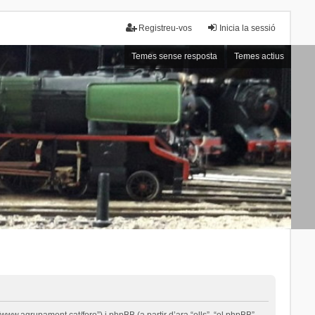
Registreu-vos
Inicia la sessió
Temes sense resposta
Temes actius
ww.agrupament.cat/foro”) i phpBB (a partir d’ara “ells”, “el phpBB”,