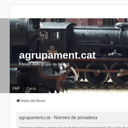
agrupament.cat
Fòrum dels grups de treball
PMF
Cerca
Índex del fòrum
agrupament.cat - Normes de privadesa
Aquestes normes expliquen en detall com “agrupament.cat” a més de les s