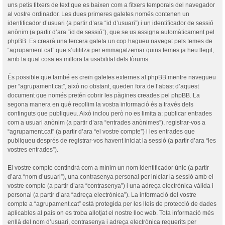
uns petis fitxers de text que es baixen com a fitxers temporals del navegador
al vostre ordinador. Les dues primeres galetes només contenen un
identificador d’usuari (a partir d’ara “id d’usuari”) i un identificador de sessió
anònim (a partir d’ara “id de sessió”), que se us assigna automàticament pel
phpBB. Es crearà una tercera galeta un cop hagueu navegat pels temes de
“agrupament.cat” que s’utilitza per emmagatzemar quins temes ja heu llegit,
amb la qual cosa es millora la usabilitat dels fòrums.
És possible que també es creïn galetes externes al phpBB mentre navegueu
per “agrupament.cat”, això no obstant, queden fora de l’abast d’aquest
document que només pretén cobrir les pàgines creades pel phpBB. La
segona manera en què recollim la vostra informació és a través dels
continguts que publiqueu. Això inclou però no es limita a: publicar entrades
com a usuari anònim (a partir d’ara “entrades anònimes”), registrar-vos a
“agrupament.cat” (a partir d’ara “el vostre compte”) i les entrades que
publiqueu després de registrar-vos havent iniciat la sessió (a partir d’ara “les
vostres entrades”).
El vostre compte contindrà com a mínim un nom identificador únic (a partir
d’ara “nom d’usuari”), una contrasenya personal per iniciar la sessió amb el
vostre compte (a partir d’ara “contrasenya”) i una adreça electrònica vàlida i
personal (a partir d’ara “adreça electrònica”). La informació del vostre
compte a “agrupament.cat” està protegida per les lleis de protecció de dades
aplicables al país on es troba allotjat el nostre lloc web. Tota informació més
enllà del nom d’usuari, contrasenya i adreça electrònica requerits per