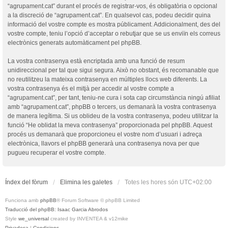
“agrupament.cat” durant el procés de registrar-vos, és obligatòria o opcional
a la discreció de “agrupament.cat”. En qualsevol cas, podeu decidir quina
informació del vostre compte es mostra públicament. Addicionalment, des del
vostre compte, teniu l’opció d’acceptar o rebutjar que se us enviïn els correus
electrònics generats automàticament pel phpBB.
La vostra contrasenya està encriptada amb una funció de resum
unidireccional per tal que sigui segura. Això no obstant, és recomanable que
no reutilitzeu la mateixa contrasenya en múltiples llocs web diferents. La
vostra contrasenya és el mitjà per accedir al vostre compte a
“agrupament.cat”, per tant, teniu-ne cura i sota cap circumstància ningú afiliat
amb “agrupament.cat”, phpBB o tercers, us demanarà la vostra contrasenya
de manera legítima. Si us oblideu de la vostra contrasenya, podeu utilitzar la
funció “He oblidat la meva contrasenya” proporcionada pel phpBB. Aquest
procés us demanarà que proporcioneu el vostre nom d’usuari i adreça
electrònica, llavors el phpBB generarà una contrasenya nova per que
pugueu recuperar el vostre compte.
Índex del fòrum
Elimina les galetes
Totes les hores són
UTC+02:00
Funciona amb
phpBB
® Forum Software © phpBB Limited
Traducció del phpBB: Isaac Garcia Abrodos
Style
we_universal
created by INVENTEA & v12mike
Privadesa
|
Condicions