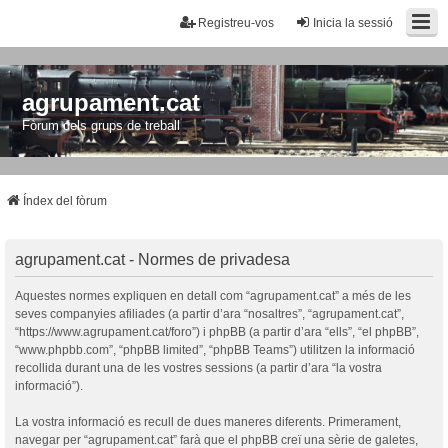
Registreu-vos
Inicia la sessió
agrupament.cat
Fòrum dels grups de treball
Índex del fòrum
agrupament.cat - Normes de privadesa
Aquestes normes expliquen en detall com “agrupament.cat” a més de les
seves companyies afiliades (a partir d’ara “nosaltres”, “agrupament.cat”,
“https://www.agrupament.cat/foro”) i phpBB (a partir d’ara “ells”, “el phpBB”,
“www.phpbb.com”, “phpBB limited”, “phpBB Teams”) utilitzen la informació
recollida durant una de les vostres sessions (a partir d’ara “la vostra
informació”).
La vostra informació es recull de dues maneres diferents. Primerament,
navegar per “agrupament.cat” farà que el phpBB creï una sèrie de galetes,