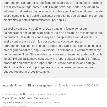
“agrupament.cat” durant el procés de registrar-vos, és obligatòria o opcional
a la discreció de “agrupament.cat”. En qualsevol cas, podeu decidir quina
informació del vostre compte es mostra públicament. Addicionalment, des del
vostre compte, teniu l’opció d’acceptar o rebutjar que se us enviïn els correus
electrònics generats automàticament pel phpBB.
La vostra contrasenya està encriptada amb una funció de resum
unidireccional per tal que sigui segura. Això no obstant, és recomanable que
no reutilitzeu la mateixa contrasenya en múltiples llocs web diferents. La
vostra contrasenya és el mitjà per accedir al vostre compte a
“agrupament.cat”, per tant, teniu-ne cura i sota cap circumstància ningú afiliat
amb “agrupament.cat”, phpBB o tercers, us demanarà la vostra contrasenya
de manera legítima. Si us oblideu de la vostra contrasenya, podeu utilitzar la
funció “He oblidat la meva contrasenya” proporcionada pel phpBB. Aquest
procés us demanarà que proporcioneu el vostre nom d’usuari i adreça
electrònica, llavors el phpBB generarà una contrasenya nova per que
pugueu recuperar el vostre compte.
Índex del fòrum
Elimina les galetes
Totes les hores són
UTC+02:00
Funciona amb
phpBB
® Forum Software © phpBB Limited
Traducció del phpBB: Isaac Garcia Abrodos
Style
we_universal
created by INVENTEA & v12mike
Privadesa
|
Condicions