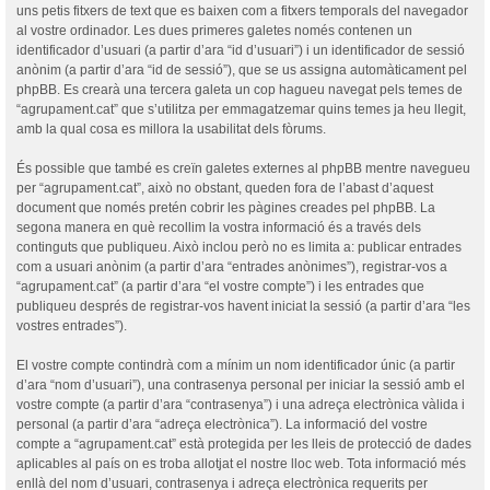
uns petis fitxers de text que es baixen com a fitxers temporals del navegador
al vostre ordinador. Les dues primeres galetes només contenen un
identificador d’usuari (a partir d’ara “id d’usuari”) i un identificador de sessió
anònim (a partir d’ara “id de sessió”), que se us assigna automàticament pel
phpBB. Es crearà una tercera galeta un cop hagueu navegat pels temes de
“agrupament.cat” que s’utilitza per emmagatzemar quins temes ja heu llegit,
amb la qual cosa es millora la usabilitat dels fòrums.
És possible que també es creïn galetes externes al phpBB mentre navegueu
per “agrupament.cat”, això no obstant, queden fora de l’abast d’aquest
document que només pretén cobrir les pàgines creades pel phpBB. La
segona manera en què recollim la vostra informació és a través dels
continguts que publiqueu. Això inclou però no es limita a: publicar entrades
com a usuari anònim (a partir d’ara “entrades anònimes”), registrar-vos a
“agrupament.cat” (a partir d’ara “el vostre compte”) i les entrades que
publiqueu després de registrar-vos havent iniciat la sessió (a partir d’ara “les
vostres entrades”).
El vostre compte contindrà com a mínim un nom identificador únic (a partir
d’ara “nom d’usuari”), una contrasenya personal per iniciar la sessió amb el
vostre compte (a partir d’ara “contrasenya”) i una adreça electrònica vàlida i
personal (a partir d’ara “adreça electrònica”). La informació del vostre
compte a “agrupament.cat” està protegida per les lleis de protecció de dades
aplicables al país on es troba allotjat el nostre lloc web. Tota informació més
enllà del nom d’usuari, contrasenya i adreça electrònica requerits per