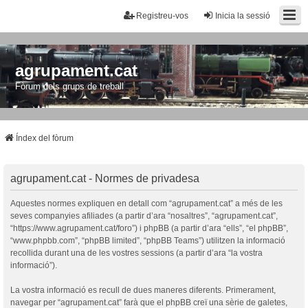
Registreu-vos
Inicia la sessió
agrupament.cat
Fòrum dels grups de treball
Índex del fòrum
agrupament.cat - Normes de privadesa
Aquestes normes expliquen en detall com “agrupament.cat” a més de les
seves companyies afiliades (a partir d’ara “nosaltres”, “agrupament.cat”,
“https://www.agrupament.cat/foro”) i phpBB (a partir d’ara “ells”, “el phpBB”,
“www.phpbb.com”, “phpBB limited”, “phpBB Teams”) utilitzen la informació
recollida durant una de les vostres sessions (a partir d’ara “la vostra
informació”).
La vostra informació es recull de dues maneres diferents. Primerament,
navegar per “agrupament.cat” farà que el phpBB creï una sèrie de galetes,