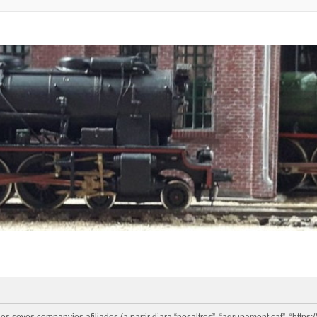
eves companyies afiliades (a partir d’ara “nosaltres”, “agrupament.cat”, “https://w