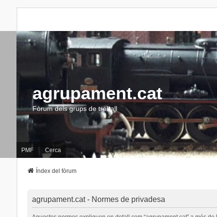
agrupament.cat
Fòrum dels grups de treball
PMF
Cerca
Índex del fòrum
agrupament.cat - Normes de privadesa
Aquestes normes expliquen en detall com “agrupament.cat” a més de les s