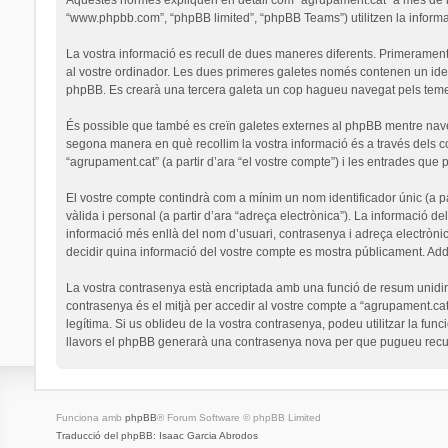
“www.phpbb.com”, “phpBB limited”, “phpBB Teams”) utilitzen la informaci
La vostra informació es recull de dues maneres diferents. Primerament,
al vostre ordinador. Les dues primeres galetes només contenen un identi
phpBB. Es crearà una tercera galeta un cop hagueu navegat pels temes 
És possible que també es creïn galetes externes al phpBB mentre nav
segona manera en què recollim la vostra informació és a través dels co
“agrupament.cat” (a partir d’ara “el vostre compte”) i les entrades que p
El vostre compte contindrà com a mínim un nom identificador únic (a par
vàlida i personal (a partir d’ara “adreça electrònica”). La informació de
informació més enllà del nom d’usuari, contrasenya i adreça electrònic
decidir quina informació del vostre compte es mostra públicament. Addi
La vostra contrasenya està encriptada amb una funció de resum unidirec
contrasenya és el mitjà per accedir al vostre compte a “agrupament.cat
legítima. Si us oblideu de la vostra contrasenya, podeu utilitzar la 
llavors el phpBB generarà una contrasenya nova per que pugueu recup
Funciona amb
phpBB
® Forum Software © phpBB Limited
Traducció del phpBB: Isaac Garcia Abrodos