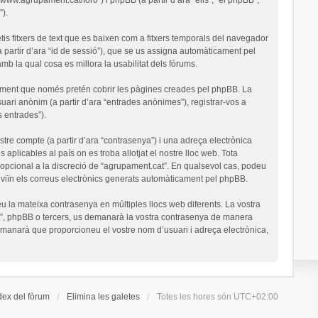
).
is fitxers de text que es baixen com a fitxers temporals del navegador
a partir d’ara “id de sessió”), que se us assigna automàticament pel
 la qual cosa es millora la usabilitat dels fòrums.
ument que només pretén cobrir les pàgines creades pel phpBB. La
uari anònim (a partir d’ara “entrades anònimes”), registrar-vos a
s entrades”).
stre compte (a partir d’ara “contrasenya”) i una adreça electrònica
 aplicables al país on es troba allotjat el nostre lloc web. Tota
o opcional a la discreció de “agrupament.cat”. En qualsevol cas, podeu
nviïn els correus electrònics generats automàticament pel phpBB.
u la mateixa contrasenya en múltiples llocs web diferents. La vostra
cat”, phpBB o tercers, us demanarà la vostra contrasenya de manera
demanarà que proporcioneu el vostre nom d’usuari i adreça electrònica,
dex del fòrum
Elimina les galetes
Totes les hores són
UTC+02:00