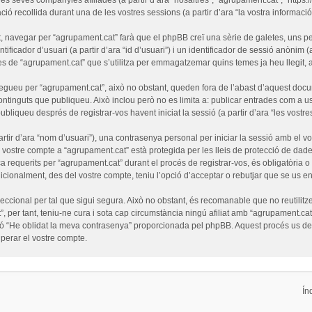
ó recollida durant una de les vostres sessions (a partir d’ara “la vostra informació”
 navegar per “agrupament.cat” farà que el phpBB creï una sèrie de galetes, uns pet
ficador d’usuari (a partir d’ara “id d’usuari”) i un identificador de sessió anònim (
de “agrupament.cat” que s’utilitza per emmagatzemar quins temes ja heu llegit, amb
egueu per “agrupament.cat”, això no obstant, queden fora de l’abast d’aquest doc
ntinguts que publiqueu. Això inclou però no es limita a: publicar entrades com a us
ubliqueu després de registrar-vos havent iniciat la sessió (a partir d’ara “les vostre
tir d’ara “nom d’usuari”), una contrasenya personal per iniciar la sessió amb el vo
l vostre compte a “agrupament.cat” està protegida per les lleis de protecció de dades
a requerits per “agrupament.cat” durant el procés de registrar-vos, és obligatòria 
cionalment, des del vostre compte, teniu l’opció d’acceptar o rebutjar que se us e
cional per tal que sigui segura. Això no obstant, és recomanable que no reutilitze
”, per tant, teniu-ne cura i sota cap circumstància ningú afiliat amb “agrupament.
funció “He oblidat la meva contrasenya” proporcionada pel phpBB. Aquest procés us 
erar el vostre compte.
Ín