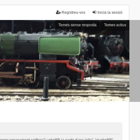
Registreu-vos
Inicia la sessió
Temes sense resposta
Temes actius
ww.agrupament.cat/foro”) i phpBB (a partir d’ara “ells”, “el phpBB”,