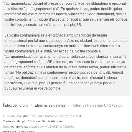
“agrupament.cat” durant el procés de registrar-vos, és obligatòria o opcional
a la discreció de “agrupament.cat”. En qualsevol cas, podeu decidir quina
informació del vostre compte es mostra públicament. Addicionalment, des del
vostre compte, teniu l’opció d’acceptar o rebutjar que se us enviïn els correus
electrònics generats automàticament pel phpBB.
La vostra contrasenya està encriptada amb una funció de resum
unidireccional per tal que sigui segura. Això no obstant, és recomanable que
no reutilitzeu la mateixa contrasenya en múltiples llocs web diferents. La
vostra contrasenya és el mitjà per accedir al vostre compte a
“agrupament.cat”, per tant, teniu-ne cura i sota cap circumstància ningú afiliat
amb “agrupament.cat”, phpBB o tercers, us demanarà la vostra contrasenya
de manera legítima. Si us oblideu de la vostra contrasenya, podeu utilitzar la
funció “He oblidat la meva contrasenya” proporcionada pel phpBB. Aquest
procés us demanarà que proporcioneu el vostre nom d’usuari i adreça
electrònica, llavors el phpBB generarà una contrasenya nova per que
pugueu recuperar el vostre compte.
Índex del fòrum
Elimina les galetes
Totes les hores són
UTC+02:00
Funciona amb
phpBB
® Forum Software © phpBB Limited
Traducció del phpBB: Isaac Garcia Abrodos
Style
we_universal
created by INVENTEA & v12mike
Privadesa
|
Condicions