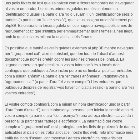
uns petis fitxers de text que es baixen com a fitxers temporals del navegador
al vostre ordinador. Les dues primeres galetes només contenen un
identificador d’usuari (a partir d’ara “id d’usuari”) i un identificador de sessió
anònim (a partir d’ara “id de sessió”), que se us assigna automàticament pel
phpBB. Es crearà una tercera galeta un cop hagueu navegat pels temes de
“agrupament.cat” que s’utilitza per emmagatzemar quins temes ja heu llegit,
amb la qual cosa es millora la usabilitat dels fòrums.
És possible que també es creïn galetes externes al phpBB mentre navegueu
per “agrupament.cat”, això no obstant, queden fora de l’abast d’aquest
document que només pretén cobrir les pàgines creades pel phpBB. La
segona manera en què recollim la vostra informació és a través dels
continguts que publiqueu. Això inclou però no es limita a: publicar entrades
com a usuari anònim (a partir d’ara “entrades anònimes”), registrar-vos a
“agrupament.cat” (a partir d’ara “el vostre compte”) i les entrades que
publiqueu després de registrar-vos havent iniciat la sessió (a partir d’ara “les
vostres entrades”).
El vostre compte contindrà com a mínim un nom identificador únic (a partir
d’ara “nom d’usuari”), una contrasenya personal per iniciar la sessió amb el
vostre compte (a partir d’ara “contrasenya”) i una adreça electrònica vàlida i
personal (a partir d’ara “adreça electrònica”). La informació del vostre
compte a “agrupament.cat” està protegida per les lleis de protecció de dades
aplicables al país on es troba allotjat el nostre lloc web. Tota informació més
enllà del nom d’usuari, contrasenya i adreça electrònica requerits per