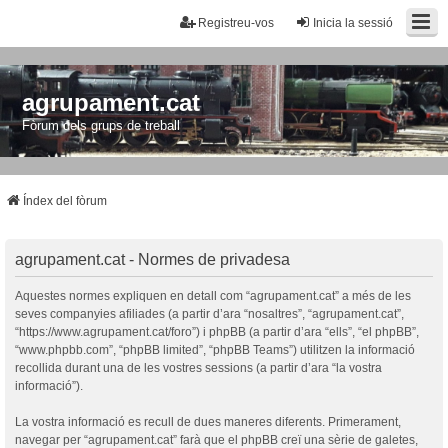
Registreu-vos
Inicia la sessió
agrupament.cat
Fòrum dels grups de treball
Índex del fòrum
agrupament.cat - Normes de privadesa
Aquestes normes expliquen en detall com “agrupament.cat” a més de les
seves companyies afiliades (a partir d’ara “nosaltres”, “agrupament.cat”,
“https://www.agrupament.cat/foro”) i phpBB (a partir d’ara “ells”, “el phpBB”,
“www.phpbb.com”, “phpBB limited”, “phpBB Teams”) utilitzen la informació
recollida durant una de les vostres sessions (a partir d’ara “la vostra
informació”).
La vostra informació es recull de dues maneres diferents. Primerament,
navegar per “agrupament.cat” farà que el phpBB creï una sèrie de galetes,